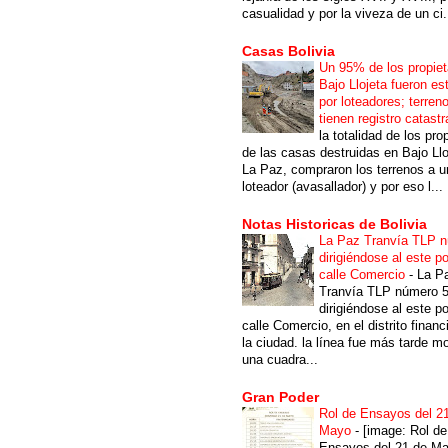
casualidad y por la viveza de un ci.
Casas Bolivia
Un 95% de los propiet
Bajo Llojeta fueron es
por loteadores; terren
tienen registro catastr
la totalidad de los pro
de las casas destruidas en Bajo Llo
La Paz, compraron los terrenos a u
loteador (avasallador) y por eso l...
Notas Historicas de Bolivia
La Paz Tranvía TLP 
dirigiéndose al este po
calle Comercio
-
La P
Tranvía TLP número 
dirigiéndose al este po
calle Comercio, en el distrito financ
la ciudad. la línea fue más tarde m
una cuadra...
Gran Poder
Rol de Ensayos del 2
Mayo
-
[image: Rol de
Ensayos del 21 de Ma