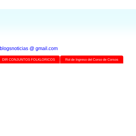
a blogsnoticias @ gmail.com
DIR CONJUNTOS FOLKLORICOS
Rol de Ingreso del Corso de Corsos