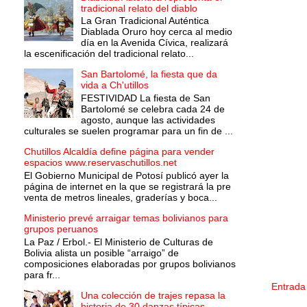
tradicional relato del diablo
La Gran Tradicional Auténtica
Diablada Oruro hoy cerca al medio
día en la Avenida Cívica, realizará
la escenificación del tradicional relato...
San Bartolomé, la fiesta que da
vida a Ch'utillos
FESTIVIDAD La fiesta de San
Bartolomé se celebra cada 24 de
agosto, aunque las actividades
culturales se suelen programar para un fin de ...
Chutillos Alcaldía define página para vender
espacios www.reservaschutillos.net
El Gobierno Municipal de Potosí publicó ayer la
página de internet en la que se registrará la pre
venta de metros lineales, graderías y boca...
Ministerio prevé arraigar temas bolivianos para
grupos peruanos
La Paz / Erbol.- El Ministerio de Culturas de
Bolivia alista un posible “arraigo” de
composiciones elaboradas por grupos bolivianos
para fr...
Entrada
Una colección de trajes repasa la
historia de 30 danzas típicas