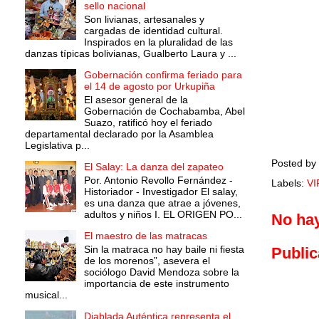
sello nacional
Son livianas, artesanales y
cargadas de identidad cultural.
Inspirados en la pluralidad de las
danzas típicas bolivianas, Gualberto Laura y ...
Gobernación confirma feriado para
el 14 de agosto por Urkupiña
El asesor general de la
Gobernación de Cochabamba, Abel
Suazo, ratificó hoy el feriado
departamental declarado por la Asamblea
Legislativa p...
Posted by
El Salay: La danza del zapateo
Por. Antonio Revollo Fernández -
Labels:
V
Historiador - Investigador El salay,
es una danza que atrae a jóvenes,
adultos y niños I. EL ORIGEN PO...
No ha
El maestro de las matracas
Sin la matraca no hay baile ni fiesta
Public
de los morenos”, asevera el
sociólogo David Mendoza sobre la
importancia de este instrumento
musical...
Diablada Auténtica representa el