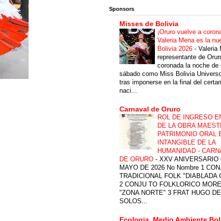
Sponsors
Misses de Bolivia
¡Oruro vuelve a coron
Valeria Mena es la nu
Bolivia 2026
-
Valeria
representante de Orur
coronada la noche de 
sábado como Miss Bolivia Univers
tras imponerse en la final del cert
naci...
Carnaval de Oruro
ROL DE INGRESO E
DE LA OBRA MAEST
PATRIMONIO ORAL 
INTANGIBLE DE LA
HUMANIDAD - CARN
DE ORURO
-
XXV ANIVERSARIO 
MAYO DE 2026 No Nombre 1 CON
TRADICIONAL FOLK "DIABLADA
2 CONJU TO FOLKLORICO MOR
"ZONA NORTE" 3 FRAT HUGO DE
SOLOS...
Ecologia, Medio Ambiente Bol