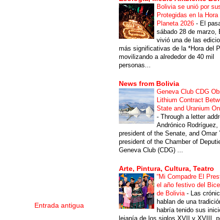
Bolivia se unió por su
Protegidas en la Hora 
Planeta 2026
-
El pas
sábado 28 de marzo, B
vivió una de las edici
más significativas de la *Hora del P
movilizando a alrededor de 40 mil
personas...
News from Bolivia
Geneva Club CDG Ob
Lithium Contract Betw
State and Uranium O
-
Through a letter add
Andrónico Rodríguez,
president of the Senate, and Omar 
president of the Chamber of Deputi
Geneva Club (CDG) ...
Arte, Pintura, Cultura, Teatro
“Mi Compadre El Prest
el año festivo del Bic
de Bolivia
-
Las cróni
hablan de una tradici
Entrada antigua
habría tenido sus inici
lejanía de los siglos XVII y XVIII, p