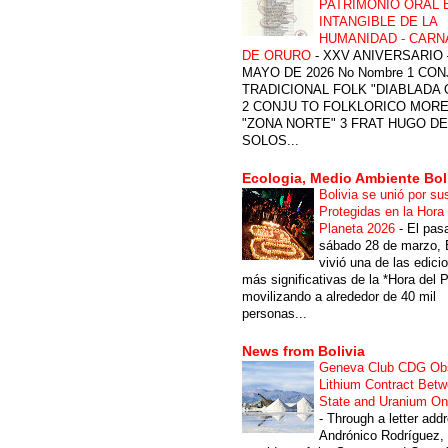
PATRIMONIO ORAL 
INTANGIBLE DE LA
HUMANIDAD - CARN
DE ORURO
-
XXV ANIVERSARIO 
MAYO DE 2026 No Nombre 1 CON
TRADICIONAL FOLK "DIABLADA
2 CONJU TO FOLKLORICO MOR
"ZONA NORTE" 3 FRAT HUGO DE
SOLOS...
Ecologia, Medio Ambiente Bol
Bolivia se unió por su
Protegidas en la Hora 
Planeta 2026
-
El pas
sábado 28 de marzo, B
vivió una de las edici
más significativas de la *Hora del P
movilizando a alrededor de 40 mil
personas...
News from Bolivia
Geneva Club CDG Ob
Lithium Contract Betw
State and Uranium O
-
Through a letter add
Andrónico Rodríguez,