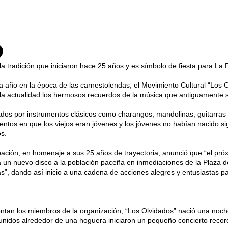
la tradición que iniciaron hace 25 años y es símbolo de fiesta para La 
año en la época de las carnestolendas, el Movimiento Cultural “Los 
 la actualidad los hermosos recuerdos de la música que antiguamente 
os por instrumentos clásicos como charangos, mandolinas, guitarras
tos en que los viejos eran jóvenes y los jóvenes no habían nacido si
s.
ación, en homenaje a sus 25 años de trayectoria, anunció que “el pró
 un nuevo disco a la población paceña en inmediaciones de la Plaza del
s”, dando así inicio a una cadena de acciones alegres y entusiastas pa
ntan los miembros de la organización, “Los Olvidados” nació una noc
unidos alrededor de una hoguera iniciaron un pequeño concierto reco