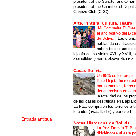
president of the Senate, and Omar 
president of the Chamber of Deputi
Geneva Club (CDG) ...
Arte, Pintura, Cultura, Teatro
“Mi Compadre El Prest
el año festivo del Bic
de Bolivia
-
Las cróni
hablan de una tradici
habría tenido sus inici
lejanía de los siglos XVII y XVIII, p
casualidad y por la viveza de un ci.
Casas Bolivia
Un 95% de los propiet
Bajo Llojeta fueron es
por loteadores; terren
tienen registro catastr
la totalidad de los pro
de las casas destruidas en Bajo Llo
La Paz, compraron los terrenos a u
loteador (avasallador) y por eso l...
Entrada antigua
Notas Historicas de Bolivia
La Paz Tranvía TLP 
dirigiéndose al este po