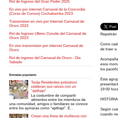
Rol de Ingreso del Gran Poder 2025
En vivo por internet Carnaval de la Concordia
(Corso de Corsos) Cochabamba 2023
Transmision en vivo por Internet Carnaval de
Oruro 2023
Rol de Ingreso Ultimo Convite del Carnaval de
Repetirán 
Oruro 2023
Como cada 
En vivo transmision por internet Carnaval de
de traer a
Oruro
Rol de ingreso del Carnaval de Oruro - Dia
Acompañad
Sabado
esos momen
los paceño
Entradas populares
Esta agrup
Tarija Residentes potosinos
presentará
celebran sus raíces con un
19:00 hora
“apthapi”
La costumbre de compartir
HISTORIA
alimentos entre los miembros de
una comunidad, amigos o familiares se conoce
entre los aymaras como “apthapi”. E...
Según cue
cuando re
Crean una línea de muñecos con