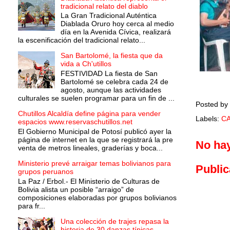
tradicional relato del diablo
La Gran Tradicional Auténtica
Diablada Oruro hoy cerca al medio
día en la Avenida Cívica, realizará
la escenificación del tradicional relato...
San Bartolomé, la fiesta que da
vida a Ch'utillos
FESTIVIDAD La fiesta de San
Bartolomé se celebra cada 24 de
agosto, aunque las actividades
culturales se suelen programar para un fin de ...
Posted by
Chutillos Alcaldía define página para vender
Labels:
C
espacios www.reservaschutillos.net
El Gobierno Municipal de Potosí publicó ayer la
página de internet en la que se registrará la pre
No ha
venta de metros lineales, graderías y boca...
Ministerio prevé arraigar temas bolivianos para
Public
grupos peruanos
La Paz / Erbol.- El Ministerio de Culturas de
Bolivia alista un posible “arraigo” de
composiciones elaboradas por grupos bolivianos
para fr...
Una colección de trajes repasa la
historia de 30 danzas típicas