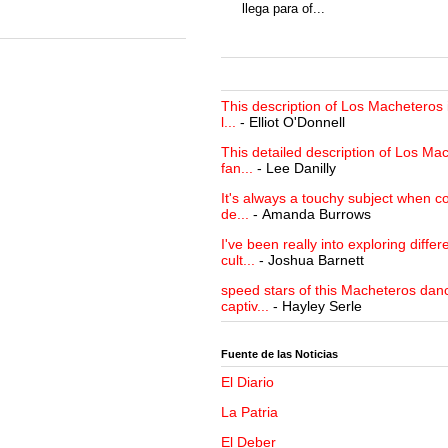
llega para of...
This description of Los Macheteros i
l...
- Elliot O'Donnell
This detailed description of Los Mac
fan...
- Lee Danilly
It's always a touchy subject when c
de...
- Amanda Burrows
I've been really into exploring differ
cult...
- Joshua Barnett
speed stars of this Macheteros danc
captiv...
- Hayley Serle
Fuente de las Noticias
El Diario
La Patria
El Deber