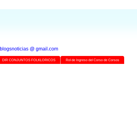
a blogsnoticias @ gmail.com
DIR CONJUNTOS FOLKLORICOS
Rol de Ingreso del Corso de Corsos