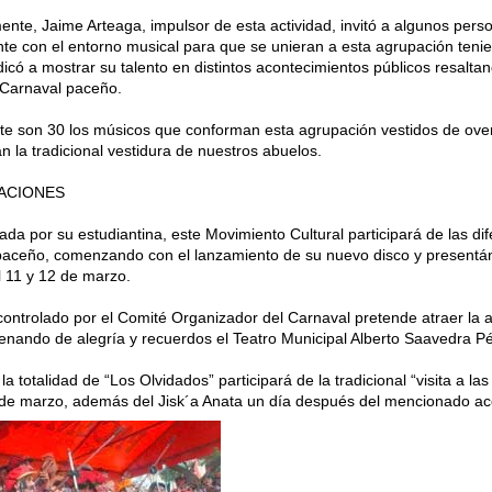
ente, Jaime Arteaga, impulsor de esta actividad, invitó a algunos pers
te con el entorno musical para que se unieran a esta agrupación teni
icó a mostrar su talento en distintos acontecimientos públicos resalt
 Carnaval paceño.
te son 30 los músicos que conforman esta agrupación vestidos de ove
n la tradicional vestidura de nuestros abuelos.
ACIONES
da por su estudiantina, este Movimiento Cultural participará de las dif
paceño, comenzando con el lanzamiento de su nuevo disco y presentá
el 11 y 12 de marzo.
controlado por el Comité Organizador del Carnaval pretende atraer la 
lenando de alegría y recuerdos el Teatro Municipal Alberto Saavedra P
la totalidad de “Los Olvidados” participará de la tradicional “visita a 
 de marzo, además del Jisk´a Anata un día después del mencionado ac