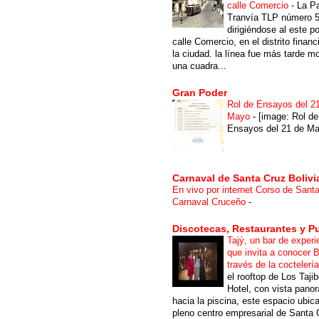
calle Comercio
-
La P
Tranvía TLP número 
dirigiéndose al este po
calle Comercio, en el distrito financ
la ciudad. la línea fue más tarde m
una cuadra...
Gran Poder
Rol de Ensayos del 2
Mayo
-
[image: Rol de
Ensayos del 21 de Ma
Carnaval de Santa Cruz Bolivi
En vivo por internet Corso de Sant
Carnaval Cruceño
-
Discotecas, Restaurantes y P
Tajý, un bar de experi
que invita a conocer B
través de la coctelerí
el rooftop de Los Taji
Hotel, con vista pano
hacia la piscina, este espacio ubic
pleno centro empresarial de Santa 