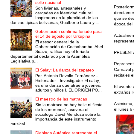
sello nacional
Posteriorm
Son livianas, artesanales y
directamen
cargadas de identidad cultural.
Inspirados en la pluralidad de las
que se ded
danzas típicas bolivianas, Gualberto Laura y ...
época del
Gobernación confirma feriado para
Actualmen
el 14 de agosto por Urkupiña
representa
El asesor general de la
Gobernación de Cochabamba, Abel
Suazo, ratificó hoy el feriado
PRESENT
departamental declarado por la Asamblea
Legislativa p...
Representa
Carnaval 
El Salay: La danza del zapateo
recitales 
Por. Antonio Revollo Fernández -
Historiador - Investigador El salay,
es una danza que atrae a jóvenes,
El evento 
adultos y niños I. EL ORIGEN PO...
extraños l
El maestro de las matracas
Asimismo, 
Sin la matraca no hay baile ni fiesta
el lunes 6
de los morenos”, asevera el
sociólogo David Mendoza sobre la
importancia de este instrumento
musical...
Diablada Auténtica representa el