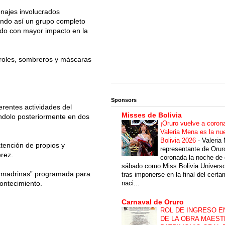
onajes involucrados
endo así un grupo completo
ando con mayor impacto en la
roles, sombreros y máscaras
Sponsors
erentes actividades del
Misses de Bolivia
ndolo posteriormente en dos
¡Oruro vuelve a coron
Valeria Mena es la nu
Bolivia 2026
-
Valeria
atención de propios y
representante de Orur
érez.
coronada la noche de 
sábado como Miss Bolivia Univers
las madrinas” programada para
tras imponerse en la final del cert
naci...
ontecimiento.
Carnaval de Oruro
ROL DE INGRESO E
DE LA OBRA MAEST