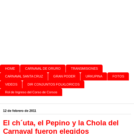
HOME
CARNAVAL DE ORURO
TRANSMISIONES
CARNAVAL SANTA CRUZ
GRAN PODER
URKUPINA
FOTOS
VIDEOS
DIR CONJUNTOS FOLKLORICOS
Rol de Ingreso del Corso de Corsos
12 de febrero de 2011
El ch´uta, el Pepino y la Chola del
Carnaval fueron elegidos