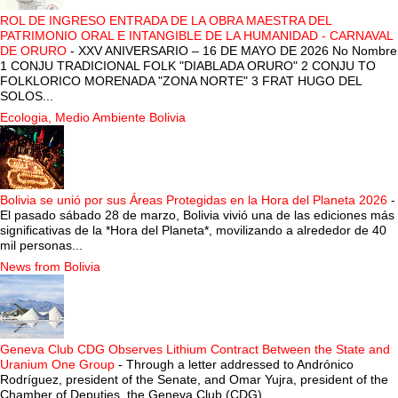
ROL DE INGRESO ENTRADA DE LA OBRA MAESTRA DEL
PATRIMONIO ORAL E INTANGIBLE DE LA HUMANIDAD - CARNAVAL
DE ORURO
-
XXV ANIVERSARIO – 16 DE MAYO DE 2026 No Nombre
1 CONJU TRADICIONAL FOLK "DIABLADA ORURO" 2 CONJU TO
FOLKLORICO MORENADA "ZONA NORTE" 3 FRAT HUGO DEL
SOLOS...
Ecologia, Medio Ambiente Bolivia
Bolivia se unió por sus Áreas Protegidas en la Hora del Planeta 2026
-
El pasado sábado 28 de marzo, Bolivia vivió una de las ediciones más
significativas de la *Hora del Planeta*, movilizando a alrededor de 40
mil personas...
News from Bolivia
Geneva Club CDG Observes Lithium Contract Between the State and
Uranium One Group
-
Through a letter addressed to Andrónico
Rodríguez, president of the Senate, and Omar Yujra, president of the
Chamber of Deputies, the Geneva Club (CDG) ...