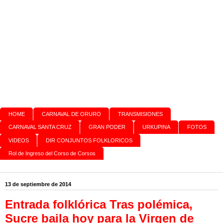
HOME
CARNAVAL DE ORURO
TRANSMISIONES
CARNAVAL SANTA CRUZ
GRAN PODER
URKUPINA
FOTOS
VIDEOS
DIR CONJUNTOS FOLKLORICOS
Rol de Ingreso del Corso de Corsos
13 de septiembre de 2014
Entrada folklórica Tras polémica,
Sucre baila hoy para la Virgen de