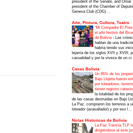
president of the Senate, and Omar 
president of the Chamber of Deputi
Geneva Club (CDG) ...
Arte, Pintura, Cultura, Teatro
“Mi Compadre El Prest
el año festivo del Bic
de Bolivia
-
Las cróni
hablan de una tradici
habría tenido sus inici
lejanía de los siglos XVII y XVIII, p
casualidad y por la viveza de un ci.
Casas Bolivia
Un 95% de los propiet
Bajo Llojeta fueron es
por loteadores; terren
tienen registro catastr
la totalidad de los pro
de las casas destruidas en Bajo Llo
La Paz, compraron los terrenos a u
loteador (avasallador) y por eso l...
Notas Historicas de Bolivia
La Paz Tranvía TLP 
dirigiéndose al este po