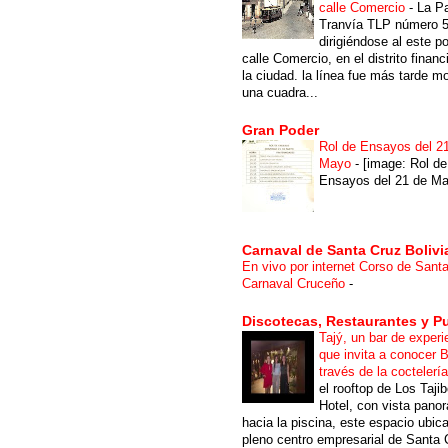
calle Comercio
-
La P
Tranvía TLP número 
dirigiéndose al este po
calle Comercio, en el distrito financ
la ciudad. la línea fue más tarde m
una cuadra...
Gran Poder
Rol de Ensayos del 2
Mayo
-
[image: Rol de
Ensayos del 21 de Ma
Carnaval de Santa Cruz Bolivi
En vivo por internet Corso de Sant
Carnaval Cruceño
-
Discotecas, Restaurantes y P
Tajý, un bar de experi
que invita a conocer B
través de la coctelerí
el rooftop de Los Taji
Hotel, con vista pano
hacia la piscina, este espacio ubic
pleno centro empresarial de Santa 