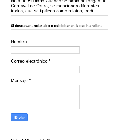
Nota de El Diario Cuando se habla del origen del
Carnaval de Oruro, se mencionan diferentes
textos, que se tipifican como relatos, tradi...
Si deseas anunciar algo o publicitar en la pagina rellena
Nombre
Correo electrónico
*
Mensaje
*