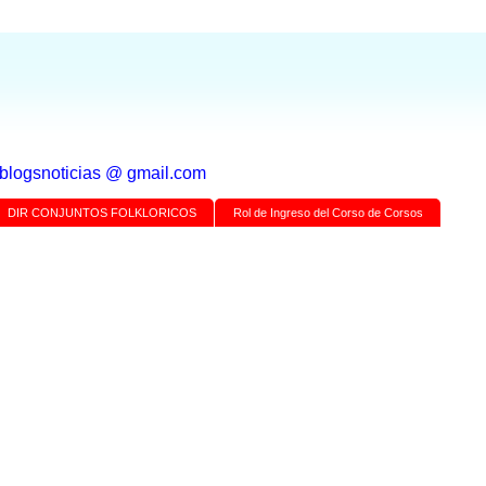
a blogsnoticias @ gmail.com
DIR CONJUNTOS FOLKLORICOS
Rol de Ingreso del Corso de Corsos