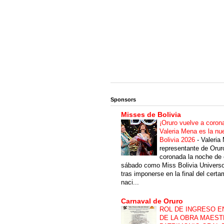
Sponsors
Misses de Bolivia
¡Oruro vuelve a coron
Valeria Mena es la nu
Bolivia 2026
-
Valeria
representante de Orur
coronada la noche de 
sábado como Miss Bolivia Univers
tras imponerse en la final del cert
naci...
Carnaval de Oruro
ROL DE INGRESO E
DE LA OBRA MAEST