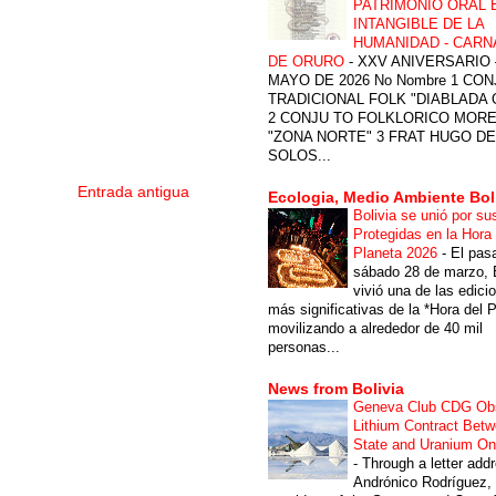
PATRIMONIO ORAL 
INTANGIBLE DE LA
HUMANIDAD - CARN
DE ORURO
-
XXV ANIVERSARIO 
MAYO DE 2026 No Nombre 1 CON
TRADICIONAL FOLK "DIABLADA
2 CONJU TO FOLKLORICO MOR
"ZONA NORTE" 3 FRAT HUGO DE
SOLOS...
Entrada antigua
Ecologia, Medio Ambiente Bol
Bolivia se unió por su
Protegidas en la Hora 
Planeta 2026
-
El pas
sábado 28 de marzo, B
vivió una de las edici
más significativas de la *Hora del P
movilizando a alrededor de 40 mil
personas...
News from Bolivia
Geneva Club CDG Ob
Lithium Contract Betw
State and Uranium O
-
Through a letter add
Andrónico Rodríguez,