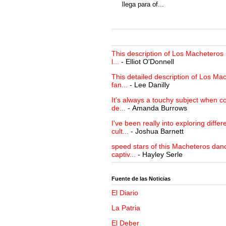
llega para of...
This description of Los Macheteros i
l...
- Elliot O'Donnell
This detailed description of Los Mac
fan...
- Lee Danilly
It's always a touchy subject when c
de...
- Amanda Burrows
I've been really into exploring differ
cult...
- Joshua Barnett
speed stars of this Macheteros danc
captiv...
- Hayley Serle
Fuente de las Noticias
El Diario
La Patria
El Deber