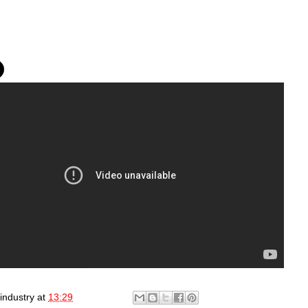
industry
at
13:29