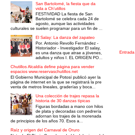
San Bartolomé, la fiesta que da
vida a Ch'utillos
FESTIVIDAD La fiesta de San
Bartolomé se celebra cada 24 de
agosto, aunque las actividades
culturales se suelen programar para un fin de ...
El Salay: La danza del zapateo
Por. Antonio Revollo Fernández -
Historiador - Investigador El salay,
Entrada
es una danza que atrae a jóvenes,
adultos y niños I. EL ORIGEN PO...
Chutillos Alcaldía define página para vender
espacios www.reservaschutillos.net
El Gobierno Municipal de Potosí publicó ayer la
página de internet en la que se registrará la pre
venta de metros lineales, graderías y boca...
Una colección de trajes repasa la
historia de 30 danzas típicas
Figuras bordadas a mano con hilos
de plata y decoradas con pedrería
adornan los trajes de la morenada
de principios de los años 70. Esos a...
Raíz y origen del Carnaval de Oruro