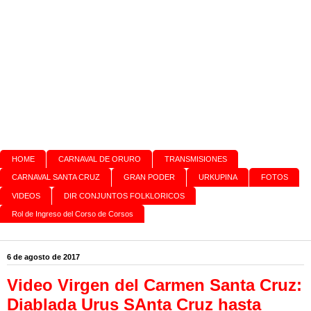
HOME
CARNAVAL DE ORURO
TRANSMISIONES
CARNAVAL SANTA CRUZ
GRAN PODER
URKUPINA
FOTOS
VIDEOS
DIR CONJUNTOS FOLKLORICOS
Rol de Ingreso del Corso de Corsos
6 de agosto de 2017
Video Virgen del Carmen Santa Cruz:
Diablada Urus SAnta Cruz hasta