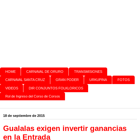
HOME
CARNAVAL DE ORURO
TRANSMISIONES
CARNAVAL SANTA CRUZ
GRAN PODER
URKUPINA
FOTOS
VIDEOS
DIR CONJUNTOS FOLKLORICOS
Rol de Ingreso del Corso de Corsos
18 de septiembre de 2015
Gualalas exigen invertir ganancias
en la Entrada