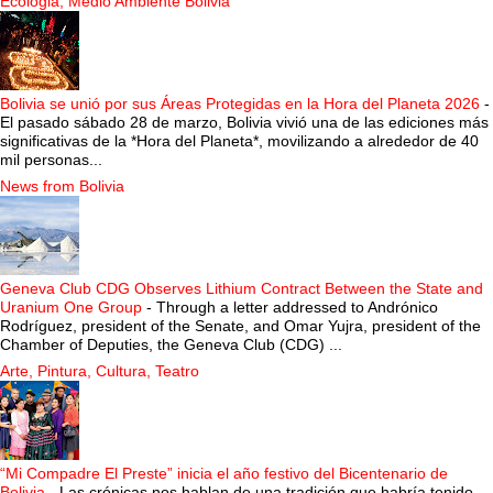
Ecologia, Medio Ambiente Bolivia
Bolivia se unió por sus Áreas Protegidas en la Hora del Planeta 2026
-
El pasado sábado 28 de marzo, Bolivia vivió una de las ediciones más
significativas de la *Hora del Planeta*, movilizando a alrededor de 40
mil personas...
News from Bolivia
Geneva Club CDG Observes Lithium Contract Between the State and
Uranium One Group
-
Through a letter addressed to Andrónico
Rodríguez, president of the Senate, and Omar Yujra, president of the
Chamber of Deputies, the Geneva Club (CDG) ...
Arte, Pintura, Cultura, Teatro
“Mi Compadre El Preste” inicia el año festivo del Bicentenario de
Bolivia
-
Las crónicas nos hablan de una tradición que habría tenido