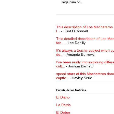
llega para of...
This description of Los Macheteros i
l...
- Elliot O'Donnell
This detailed description of Los Mac
fan...
- Lee Danilly
It's always a touchy subject when c
de...
- Amanda Burrows
I've been really into exploring differ
cult...
- Joshua Barnett
speed stars of this Macheteros danc
captiv...
- Hayley Serle
Fuente de las Noticias
El Diario
La Patria
El Deber