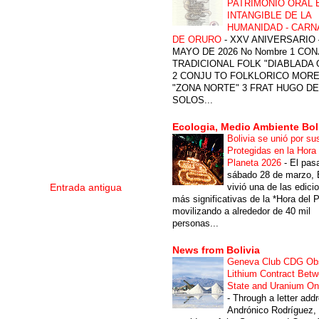
PATRIMONIO ORAL 
INTANGIBLE DE LA
HUMANIDAD - CARN
DE ORURO
-
XXV ANIVERSARIO 
MAYO DE 2026 No Nombre 1 CON
TRADICIONAL FOLK "DIABLADA
2 CONJU TO FOLKLORICO MOR
"ZONA NORTE" 3 FRAT HUGO DE
SOLOS...
Ecologia, Medio Ambiente Bol
Bolivia se unió por su
Protegidas en la Hora 
Planeta 2026
-
El pas
sábado 28 de marzo, B
vivió una de las edici
Entrada antigua
más significativas de la *Hora del P
movilizando a alrededor de 40 mil
personas...
News from Bolivia
Geneva Club CDG Ob
Lithium Contract Betw
State and Uranium O
-
Through a letter add
Andrónico Rodríguez,