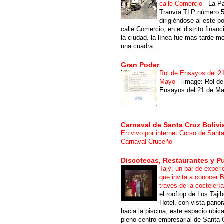
calle Comercio
-
La P
Tranvía TLP número 
dirigiéndose al este po
calle Comercio, en el distrito financ
la ciudad. la línea fue más tarde m
una cuadra...
Gran Poder
Rol de Ensayos del 2
Mayo
-
[image: Rol de
Ensayos del 21 de Ma
Carnaval de Santa Cruz Bolivi
En vivo por internet Corso de Sant
Carnaval Cruceño
-
Discotecas, Restaurantes y P
Tajý, un bar de experi
que invita a conocer B
través de la coctelerí
el rooftop de Los Taji
Hotel, con vista pano
hacia la piscina, este espacio ubic
pleno centro empresarial de Santa 