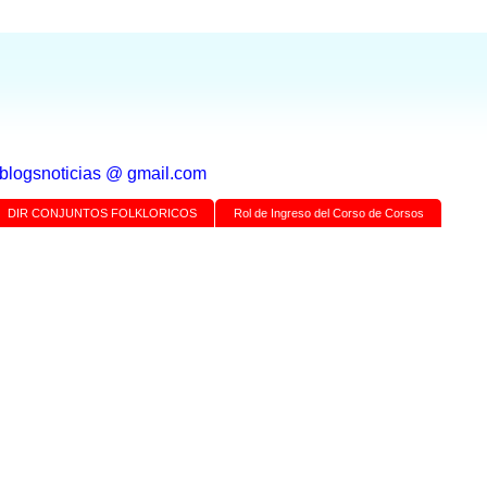
a blogsnoticias @ gmail.com
DIR CONJUNTOS FOLKLORICOS
Rol de Ingreso del Corso de Corsos