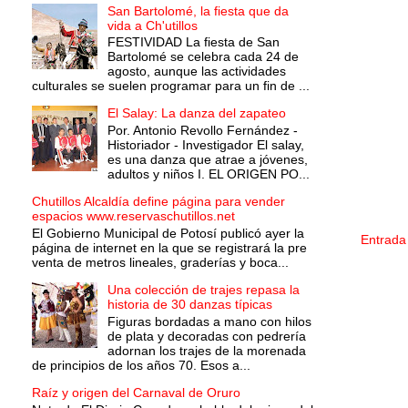
San Bartolomé, la fiesta que da
vida a Ch'utillos
FESTIVIDAD La fiesta de San
Bartolomé se celebra cada 24 de
agosto, aunque las actividades
culturales se suelen programar para un fin de ...
El Salay: La danza del zapateo
Por. Antonio Revollo Fernández -
Historiador - Investigador El salay,
es una danza que atrae a jóvenes,
adultos y niños I. EL ORIGEN PO...
Chutillos Alcaldía define página para vender
espacios www.reservaschutillos.net
El Gobierno Municipal de Potosí publicó ayer la
Entrada
página de internet en la que se registrará la pre
venta de metros lineales, graderías y boca...
Una colección de trajes repasa la
historia de 30 danzas típicas
Figuras bordadas a mano con hilos
de plata y decoradas con pedrería
adornan los trajes de la morenada
de principios de los años 70. Esos a...
Raíz y origen del Carnaval de Oruro