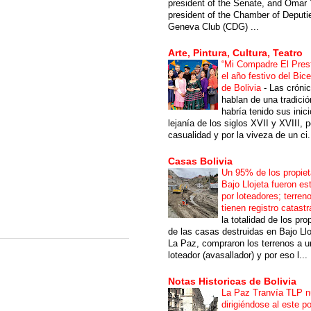
president of the Senate, and Omar 
president of the Chamber of Deputi
Geneva Club (CDG) ...
Arte, Pintura, Cultura, Teatro
“Mi Compadre El Prest
el año festivo del Bic
de Bolivia
-
Las cróni
hablan de una tradici
habría tenido sus inici
lejanía de los siglos XVII y XVIII, p
casualidad y por la viveza de un ci.
Casas Bolivia
Un 95% de los propiet
Bajo Llojeta fueron es
por loteadores; terren
tienen registro catastr
la totalidad de los pro
de las casas destruidas en Bajo Llo
La Paz, compraron los terrenos a u
loteador (avasallador) y por eso l...
Notas Historicas de Bolivia
La Paz Tranvía TLP 
dirigiéndose al este po