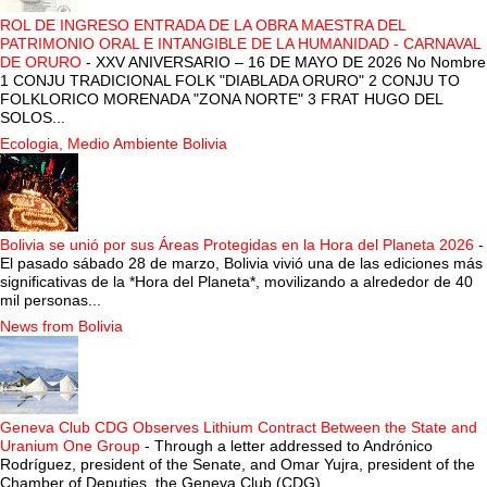
ROL DE INGRESO ENTRADA DE LA OBRA MAESTRA DEL
PATRIMONIO ORAL E INTANGIBLE DE LA HUMANIDAD - CARNAVAL
DE ORURO
-
XXV ANIVERSARIO – 16 DE MAYO DE 2026 No Nombre
1 CONJU TRADICIONAL FOLK "DIABLADA ORURO" 2 CONJU TO
FOLKLORICO MORENADA "ZONA NORTE" 3 FRAT HUGO DEL
SOLOS...
Ecologia, Medio Ambiente Bolivia
Bolivia se unió por sus Áreas Protegidas en la Hora del Planeta 2026
-
El pasado sábado 28 de marzo, Bolivia vivió una de las ediciones más
significativas de la *Hora del Planeta*, movilizando a alrededor de 40
mil personas...
News from Bolivia
Geneva Club CDG Observes Lithium Contract Between the State and
Uranium One Group
-
Through a letter addressed to Andrónico
Rodríguez, president of the Senate, and Omar Yujra, president of the
Chamber of Deputies, the Geneva Club (CDG) ...