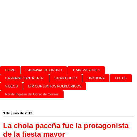
HOME
CARNAVAL DE ORURO
TRANSMISIONES
CARNAVAL SANTA CRUZ
GRAN PODER
URKUPINA
FOTOS
VIDEOS
DIR CONJUNTOS FOLKLORICOS
Rol de Ingreso del Corso de Corsos
3 de junio de 2012
La chola paceña fue la protagonista
de la fiesta mayor