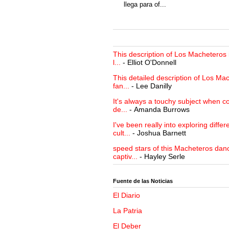
llega para of...
This description of Los Macheteros i
l...
- Elliot O'Donnell
This detailed description of Los Mac
fan...
- Lee Danilly
It's always a touchy subject when c
de...
- Amanda Burrows
I've been really into exploring differ
cult...
- Joshua Barnett
speed stars of this Macheteros danc
captiv...
- Hayley Serle
Fuente de las Noticias
El Diario
La Patria
El Deber