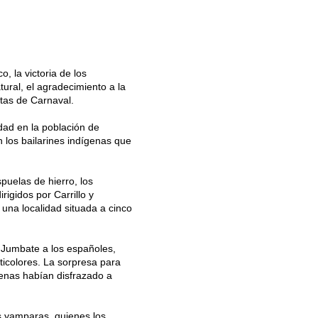
, la victoria de los
ural, el agradecimiento a la
tas de Carnaval.
dad en la población de
 los bailarines indígenas que
puelas de hierro, los
rigidos por Carrillo y
una localidad situada a cinco
 Jumbate a los españoles,
ticolores. La sorpresa para
genas habían disfrazado a
os yamparas, quienes los