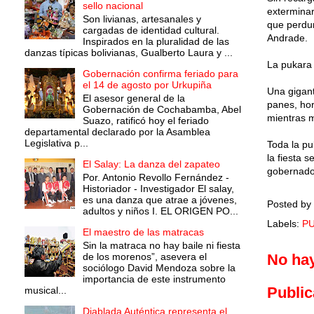
sello nacional
exterminar
Son livianas, artesanales y
que perdur
cargadas de identidad cultural.
Andrade.
Inspirados en la pluralidad de las
danzas típicas bolivianas, Gualberto Laura y ...
La pukara
Gobernación confirma feriado para
el 14 de agosto por Urkupiña
Una gigant
El asesor general de la
panes, hor
Gobernación de Cochabamba, Abel
mientras m
Suazo, ratificó hoy el feriado
departamental declarado por la Asamblea
Legislativa p...
Toda la pu
la fiesta 
El Salay: La danza del zapateo
gobernado
Por. Antonio Revollo Fernández -
Historiador - Investigador El salay,
es una danza que atrae a jóvenes,
Posted by
adultos y niños I. EL ORIGEN PO...
Labels:
PU
El maestro de las matracas
Sin la matraca no hay baile ni fiesta
de los morenos”, asevera el
No ha
sociólogo David Mendoza sobre la
importancia de este instrumento
Public
musical...
Diablada Auténtica representa el