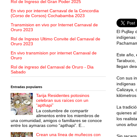
Rol de Ingreso del Gran Poder 2025
En vivo por internet Carnaval de la Concordia
(Corso de Corsos) Cochabamba 2023
Transmision en vivo por Internet Carnaval de
Oruro 2023
El Pujllay
indígenas 
Rol de Ingreso Ultimo Convite del Carnaval de
Pachamama 
Oruro 2023
En vivo transmision por internet Carnaval de
Este año, 
Oruro
Tarabuco, 
llegan de
Rol de ingreso del Carnaval de Oruro - Dia
Sabado
Con sus in
indígenas 
Entradas populares
Calizaya, 
Tarija Residentes potosinos
kilómetro
celebran sus raíces con un
“apthapi”
La tradici
La costumbre de compartir
quienes al
alimentos entre los miembros de
los realis
una comunidad, amigos o familiares se conoce
unos arbus
entre los aymaras como “apthapi”. E...
Crean una línea de muñecos con
Sin recarg