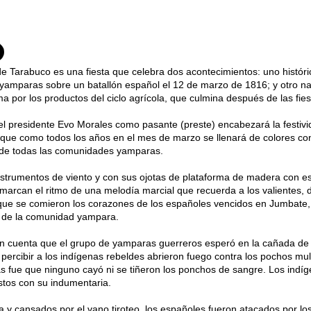
 de Tarabuco es una fiesta que celebra dos acontecimientos: uno histórico
yamparas sobre un batallón español el 12 de marzo de 1816; y otro nat
por los productos del ciclo agrícola, que culmina después de las fies
el presidente Evo Morales como pasante (preste) encabezará la festivi
que como todos los años en el mes de marzo se llenará de colores con
sde todas las comunidades yamparas.
strumentos de viento y con sus ojotas de plataforma de madera con es
marcan el ritmo de una melodía marcial que recuerda a los valientes, di
que se comieron los corazones de los españoles vencidos en Jumbate, 
s de la comunidad yampara.
ón cuenta que el grupo de yamparas guerreros esperó en la cañada de
 percibir a los indígenas rebeldes abrieron fuego contra los pochos mul
tas fue que ninguno cayó ni se tiñeron los ponchos de sangre. Los indí
tos con su indumentaria.
a y cansados por el vano tiroteo, los españoles fueron atacados por l