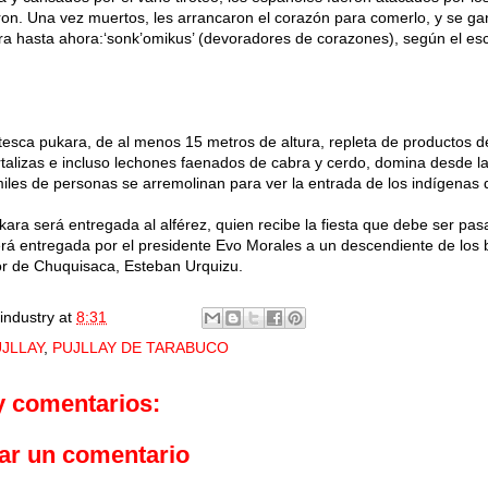
on. Una vez muertos, les arrancaron el corazón para comerlo, y se gan
a hasta ahora:‘sonk’omikus’ (devoradores de corazones), según el escr
esca pukara, de al menos 15 metros de altura, repleta de productos d
talizas e incluso lechones faenados de cabra y cerdo, domina desde las a
iles de personas se arremolinan para ver la entrada de los indígenas
kara será entregada al alférez, quien recibe la fiesta que debe ser pa
será entregada por el presidente Evo Morales a un descendiente de los
r de Chuquisaca, Esteban Urquizu.
industry
at
8:31
JLLAY
,
PUJLLAY DE TARABUCO
y comentarios:
ar un comentario