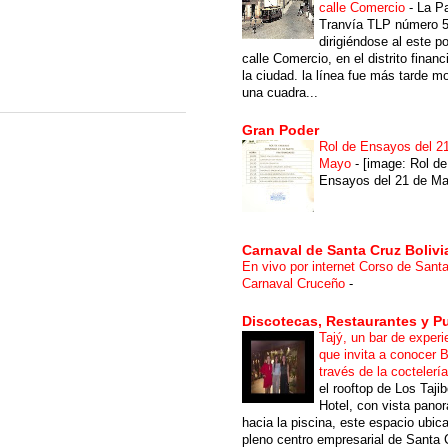
calle Comercio
-
La P
Tranvía TLP número 
dirigiéndose al este po
calle Comercio, en el distrito financ
la ciudad. la línea fue más tarde m
una cuadra...
Gran Poder
Rol de Ensayos del 2
Mayo
-
[image: Rol de
Ensayos del 21 de Ma
Carnaval de Santa Cruz Bolivi
En vivo por internet Corso de Sant
Carnaval Cruceño
-
Discotecas, Restaurantes y P
Tajý, un bar de experi
que invita a conocer B
través de la coctelerí
el rooftop de Los Taji
Hotel, con vista pano
hacia la piscina, este espacio ubic
pleno centro empresarial de Santa 