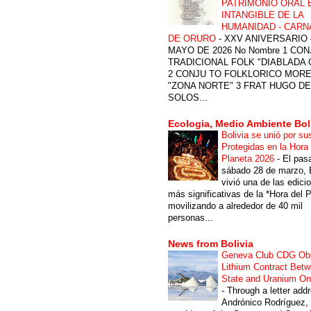
PATRIMONIO ORAL 
INTANGIBLE DE LA
HUMANIDAD - CARN
DE ORURO
-
XXV ANIVERSARIO 
MAYO DE 2026 No Nombre 1 CON
TRADICIONAL FOLK "DIABLADA
2 CONJU TO FOLKLORICO MOR
"ZONA NORTE" 3 FRAT HUGO DE
SOLOS...
Ecologia, Medio Ambiente Bol
Bolivia se unió por su
Protegidas en la Hora 
Planeta 2026
-
El pas
sábado 28 de marzo, B
vivió una de las edici
más significativas de la *Hora del P
movilizando a alrededor de 40 mil
personas...
News from Bolivia
Geneva Club CDG Ob
Lithium Contract Betw
State and Uranium O
-
Through a letter add
Andrónico Rodríguez,