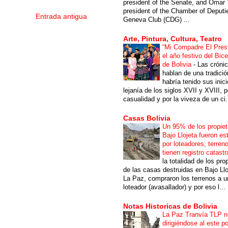
president of the Senate, and Omar 
president of the Chamber of Deputi
Entrada antigua
Geneva Club (CDG) ...
Arte, Pintura, Cultura, Teatro
“Mi Compadre El Prest
el año festivo del Bic
de Bolivia
-
Las cróni
hablan de una tradici
habría tenido sus inici
lejanía de los siglos XVII y XVIII, p
casualidad y por la viveza de un ci.
Casas Bolivia
Un 95% de los propiet
Bajo Llojeta fueron es
por loteadores; terren
tienen registro catastr
la totalidad de los pro
de las casas destruidas en Bajo Llo
La Paz, compraron los terrenos a u
loteador (avasallador) y por eso l...
Notas Historicas de Bolivia
La Paz Tranvía TLP 
dirigiéndose al este po