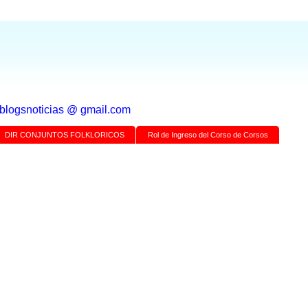
a blogsnoticias @ gmail.com
DIR CONJUNTOS FOLKLORICOS
Rol de Ingreso del Corso de Corsos