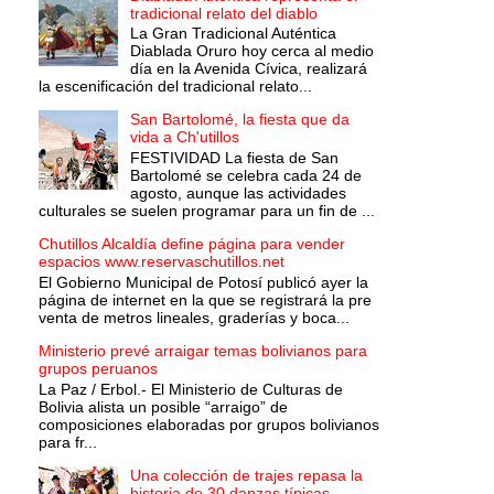
tradicional relato del diablo
La Gran Tradicional Auténtica
Diablada Oruro hoy cerca al medio
día en la Avenida Cívica, realizará
la escenificación del tradicional relato...
San Bartolomé, la fiesta que da
vida a Ch'utillos
FESTIVIDAD La fiesta de San
Bartolomé se celebra cada 24 de
agosto, aunque las actividades
culturales se suelen programar para un fin de ...
Chutillos Alcaldía define página para vender
espacios www.reservaschutillos.net
El Gobierno Municipal de Potosí publicó ayer la
página de internet en la que se registrará la pre
venta de metros lineales, graderías y boca...
Ministerio prevé arraigar temas bolivianos para
grupos peruanos
La Paz / Erbol.- El Ministerio de Culturas de
Bolivia alista un posible “arraigo” de
composiciones elaboradas por grupos bolivianos
para fr...
Una colección de trajes repasa la
historia de 30 danzas típicas