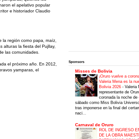
aron el apelativo popular
itor e historiador Claudio
e la región como papa, maíz,
lturas la fiesta del Pujllay,
 de las comunidades.
Sponsors
sada el próximo año. En 2012,
 bravos yamparas, el
Misses de Bolivia
¡Oruro vuelve a coron
Valeria Mena es la nu
Bolivia 2026
-
Valeria
representante de Orur
coronada la noche de 
sábado como Miss Bolivia Univers
tras imponerse en la final del cert
naci...
Carnaval de Oruro
ROL DE INGRESO E
DE LA OBRA MAEST