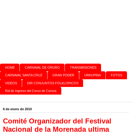
HOME
CARNAVAL DE ORURO
TRANSMISIONES
CARNAVAL SANTA CRUZ
GRAN PODER
URKUPINA
FOTOS
VIDEOS
DIR CONJUNTOS FOLKLORICOS
Rol de Ingreso del Corso de Corsos
6 de enero de 2010
Comité Organizador del Festival
Nacional de la Morenada ultima