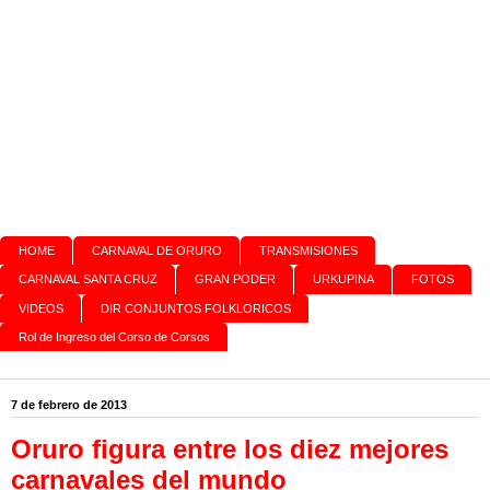
HOME
CARNAVAL DE ORURO
TRANSMISIONES
CARNAVAL SANTA CRUZ
GRAN PODER
URKUPINA
FOTOS
VIDEOS
DIR CONJUNTOS FOLKLORICOS
Rol de Ingreso del Corso de Corsos
7 de febrero de 2013
Oruro figura entre los diez mejores
carnavales del mundo