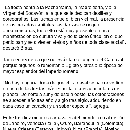
"La fiesta honra a la Pachamama, la madre tierra, y a la
Virgen del Socavón, a la que se le dedican desfiles y
coreografías. Las luchas entre el bien y el mal, la presencia
de los pecados capitales, las danzas de origen
afroamericanas; todo ello está muy presente en una
manifestación de cultura viva y de folclore único, en el que
participan y se divierten viejos y niños de toda clase social",
destacó Bigas.
También recuerda que no está claro el origen del Carnaval
porque algunos lo remontan a Egipto y otros a la época de
mayor esplendor del imperio romano.
"No hay ninguna duda de que el carnaval se ha convertido
en una de las fiestas más espectaculares y populares del
planeta. De norte a sur y de este a oeste, las celebraciones
se suceden año tras año y siglo tras siglo, adquiriendo en
cada caso un carácter y un sabor especial", agrega.
Entre los diez mejores carnavales del mundo, citó al de Río
de Janeiro, Venecia (Italia), Oruro, Barranquilla (Colombia),
Nueva Orleans (Estados Unidos), Niza (Francia), Notting