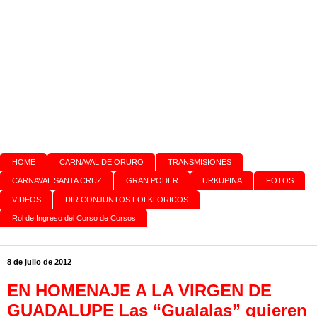
HOME
CARNAVAL DE ORURO
TRANSMISIONES
CARNAVAL SANTA CRUZ
GRAN PODER
URKUPINA
FOTOS
VIDEOS
DIR CONJUNTOS FOLKLORICOS
Rol de Ingreso del Corso de Corsos
8 de julio de 2012
EN HOMENAJE A LA VIRGEN DE
GUADALUPE Las “Gualalas” quieren