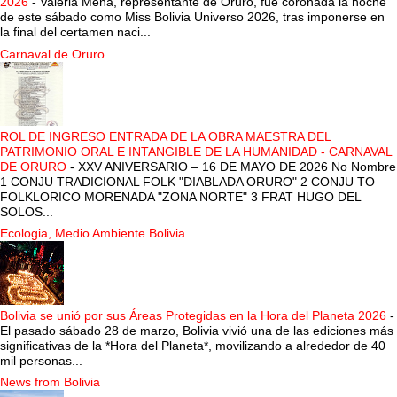
2026
-
Valeria Mena, representante de Oruro, fue coronada la noche
de este sábado como Miss Bolivia Universo 2026, tras imponerse en
la final del certamen naci...
Carnaval de Oruro
ROL DE INGRESO ENTRADA DE LA OBRA MAESTRA DEL
PATRIMONIO ORAL E INTANGIBLE DE LA HUMANIDAD - CARNAVAL
DE ORURO
-
XXV ANIVERSARIO – 16 DE MAYO DE 2026 No Nombre
1 CONJU TRADICIONAL FOLK "DIABLADA ORURO" 2 CONJU TO
FOLKLORICO MORENADA "ZONA NORTE" 3 FRAT HUGO DEL
SOLOS...
Ecologia, Medio Ambiente Bolivia
Bolivia se unió por sus Áreas Protegidas en la Hora del Planeta 2026
-
El pasado sábado 28 de marzo, Bolivia vivió una de las ediciones más
significativas de la *Hora del Planeta*, movilizando a alrededor de 40
mil personas...
News from Bolivia