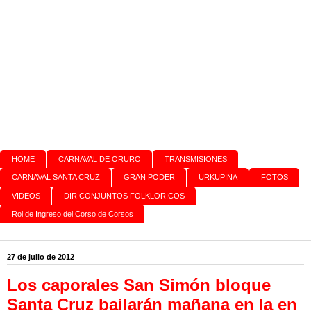
HOME
CARNAVAL DE ORURO
TRANSMISIONES
CARNAVAL SANTA CRUZ
GRAN PODER
URKUPINA
FOTOS
VIDEOS
DIR CONJUNTOS FOLKLORICOS
Rol de Ingreso del Corso de Corsos
27 de julio de 2012
Los caporales San Simón bloque
Santa Cruz bailarán mañana en la en