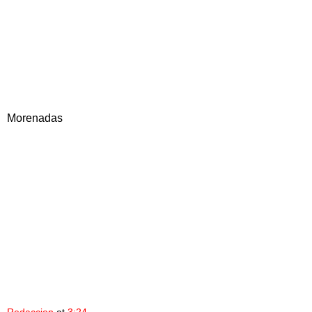
Morenadas
Redaccion
at
3:24