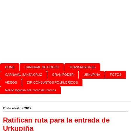
HOME
CARNAVAL DE ORURO
TRANSMISIONES
CARNAVAL SANTA CRUZ
GRAN PODER
URKUPINA
FOTOS
VIDEOS
DIR CONJUNTOS FOLKLORICOS
Rol de Ingreso del Corso de Corsos
28 de abril de 2012
Ratifican ruta para la entrada de
Urkupiña