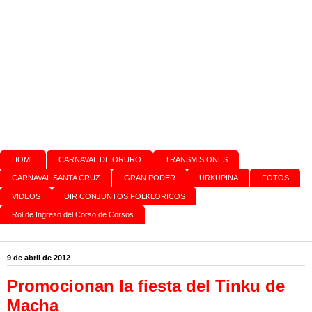
HOME
CARNAVAL DE ORURO
TRANSMISIONES
CARNAVAL SANTA CRUZ
GRAN PODER
URKUPINA
FOTOS
VIDEOS
DIR CONJUNTOS FOLKLORICOS
Rol de Ingreso del Corso de Corsos
9 de abril de 2012
Promocionan la fiesta del Tinku de
Macha