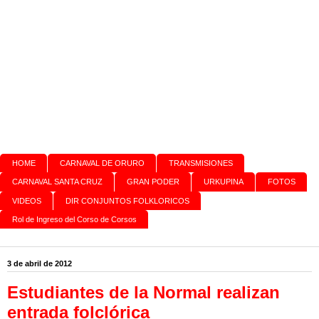
HOME
CARNAVAL DE ORURO
TRANSMISIONES
CARNAVAL SANTA CRUZ
GRAN PODER
URKUPINA
FOTOS
VIDEOS
DIR CONJUNTOS FOLKLORICOS
Rol de Ingreso del Corso de Corsos
3 de abril de 2012
Estudiantes de la Normal realizan
entrada folclórica