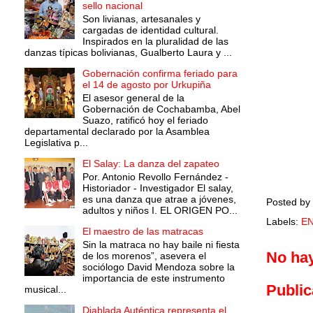
sello nacional
Son livianas, artesanales y
cargadas de identidad cultural.
Inspirados en la pluralidad de las
danzas típicas bolivianas, Gualberto Laura y ...
Gobernación confirma feriado para
el 14 de agosto por Urkupiña
El asesor general de la
Gobernación de Cochabamba, Abel
Suazo, ratificó hoy el feriado
departamental declarado por la Asamblea
Legislativa p...
El Salay: La danza del zapateo
Por. Antonio Revollo Fernández -
Historiador - Investigador El salay,
es una danza que atrae a jóvenes,
Posted by
adultos y niños I. EL ORIGEN PO...
Labels:
EN
El maestro de las matracas
Sin la matraca no hay baile ni fiesta
No ha
de los morenos”, asevera el
sociólogo David Mendoza sobre la
importancia de este instrumento
Public
musical...
Diablada Auténtica representa el