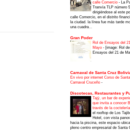
calle Comercio
-
La P
Tranvía TLP número 
dirigiéndose al este po
calle Comercio, en el distrito financ
la ciudad. la línea fue más tarde m
una cuadra...
Gran Poder
Rol de Ensayos del 2
Mayo
-
[image: Rol de
Ensayos del 21 de Ma
Carnaval de Santa Cruz Bolivi
En vivo por internet Corso de Sant
Carnaval Cruceño
-
Discotecas, Restaurantes y P
Tajý, un bar de experi
que invita a conocer B
través de la coctelerí
el rooftop de Los Taji
Hotel, con vista pano
hacia la piscina, este espacio ubic
pleno centro empresarial de Santa 