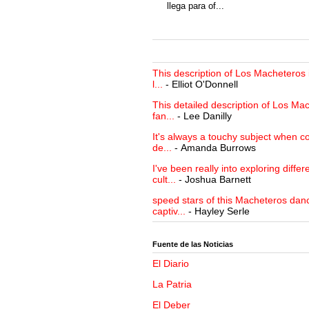
llega para of...
This description of Los Macheteros i
l...
- Elliot O'Donnell
This detailed description of Los Mac
fan...
- Lee Danilly
It's always a touchy subject when c
de...
- Amanda Burrows
I've been really into exploring differ
cult...
- Joshua Barnett
speed stars of this Macheteros danc
captiv...
- Hayley Serle
Fuente de las Noticias
El Diario
La Patria
El Deber