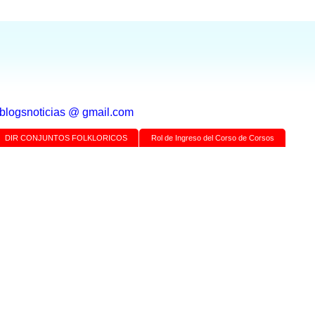
a blogsnoticias @ gmail.com
DIR CONJUNTOS FOLKLORICOS
Rol de Ingreso del Corso de Corsos