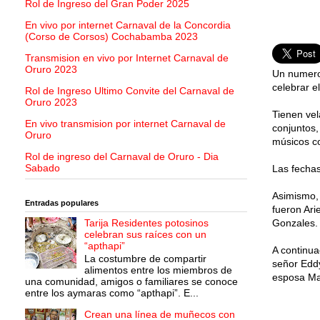
Rol de Ingreso del Gran Poder 2025
En vivo por internet Carnaval de la Concordia
(Corso de Corsos) Cochabamba 2023
Transmision en vivo por Internet Carnaval de
Oruro 2023
Un numero
celebrar e
Rol de Ingreso Ultimo Convite del Carnaval de
Oruro 2023
Tienen vel
En vivo transmision por internet Carnaval de
conjuntos,
Oruro
músicos co
Rol de ingreso del Carnaval de Oruro - Dia
Sabado
Las fechas
Asimismo, 
Entradas populares
fueron Ari
Tarija Residentes potosinos
Gonzales.
celebran sus raíces con un
“apthapi”
A continua
La costumbre de compartir
señor Eddy
alimentos entre los miembros de
esposa Ma
una comunidad, amigos o familiares se conoce
entre los aymaras como “apthapi”. E...
Crean una línea de muñecos con