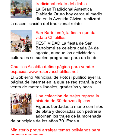
tradicional relato del diablo
La Gran Tradicional Auténtica
Diablada Oruro hoy cerca al medio
día en la Avenida Cívica, realizará
la escenificación del tradicional relato...
San Bartolomé, la fiesta que da
vida a Ch'utillos
FESTIVIDAD La fiesta de San
Bartolomé se celebra cada 24 de
agosto, aunque las actividades
culturales se suelen programar para un fin de ...
Chutillos Alcaldía define página para vender
espacios www.reservaschutillos.net
El Gobierno Municipal de Potosí publicó ayer la
página de internet en la que se registrará la pre
venta de metros lineales, graderías y boca...
Una colección de trajes repasa la
historia de 30 danzas típicas
Figuras bordadas a mano con hilos
de plata y decoradas con pedrería
adornan los trajes de la morenada
de principios de los años 70. Esos a...
Ministerio prevé arraigar temas bolivianos para
grupos peruanos