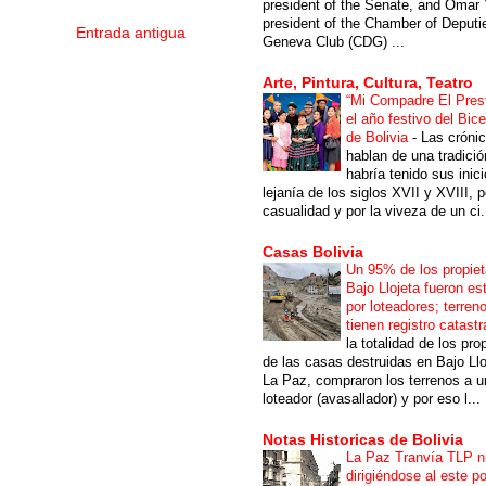
president of the Senate, and Omar 
president of the Chamber of Deputi
Entrada antigua
Geneva Club (CDG) ...
Arte, Pintura, Cultura, Teatro
“Mi Compadre El Prest
el año festivo del Bic
de Bolivia
-
Las cróni
hablan de una tradici
habría tenido sus inici
lejanía de los siglos XVII y XVIII, p
casualidad y por la viveza de un ci.
Casas Bolivia
Un 95% de los propiet
Bajo Llojeta fueron es
por loteadores; terren
tienen registro catastr
la totalidad de los pro
de las casas destruidas en Bajo Llo
La Paz, compraron los terrenos a u
loteador (avasallador) y por eso l...
Notas Historicas de Bolivia
La Paz Tranvía TLP 
dirigiéndose al este po