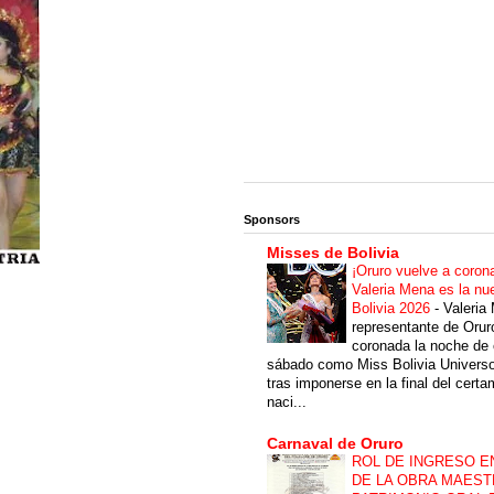
Sponsors
Misses de Bolivia
¡Oruro vuelve a coron
Valeria Mena es la nu
Bolivia 2026
-
Valeria
representante de Orur
coronada la noche de 
sábado como Miss Bolivia Univers
tras imponerse en la final del cert
naci...
Carnaval de Oruro
ROL DE INGRESO E
DE LA OBRA MAEST