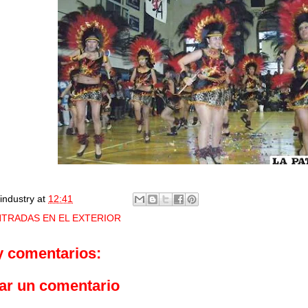
industry
at
12:41
TRADAS EN EL EXTERIOR
y comentarios:
ar un comentario