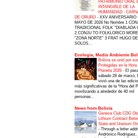
PATRIMONIO ORAL 
INTANGIBLE DE LA
HUMANIDAD - CARN
DE ORURO
-
XXV ANIVERSARIO 
MAYO DE 2026 No Nombre 1 CON
TRADICIONAL FOLK "DIABLADA
2 CONJU TO FOLKLORICO MOR
"ZONA NORTE" 3 FRAT HUGO DE
SOLOS...
Ecologia, Medio Ambiente Bol
Bolivia se unió por su
Protegidas en la Hora 
Planeta 2026
-
El pas
sábado 28 de marzo, B
vivió una de las edici
más significativas de la *Hora del P
movilizando a alrededor de 40 mil
personas...
News from Bolivia
Geneva Club CDG Ob
Lithium Contract Betw
State and Uranium O
-
Through a letter add
Andrónico Rodríguez,