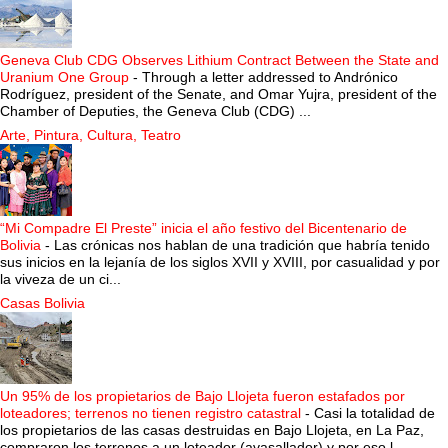
Geneva Club CDG Observes Lithium Contract Between the State and
Uranium One Group
-
Through a letter addressed to Andrónico
Rodríguez, president of the Senate, and Omar Yujra, president of the
Chamber of Deputies, the Geneva Club (CDG) ...
Arte, Pintura, Cultura, Teatro
“Mi Compadre El Preste” inicia el año festivo del Bicentenario de
Bolivia
-
Las crónicas nos hablan de una tradición que habría tenido
sus inicios en la lejanía de los siglos XVII y XVIII, por casualidad y por
la viveza de un ci...
Casas Bolivia
Un 95% de los propietarios de Bajo Llojeta fueron estafados por
loteadores; terrenos no tienen registro catastral
-
Casi la totalidad de
los propietarios de las casas destruidas en Bajo Llojeta, en La Paz,
compraron los terrenos a un loteador (avasallador) y por eso l...