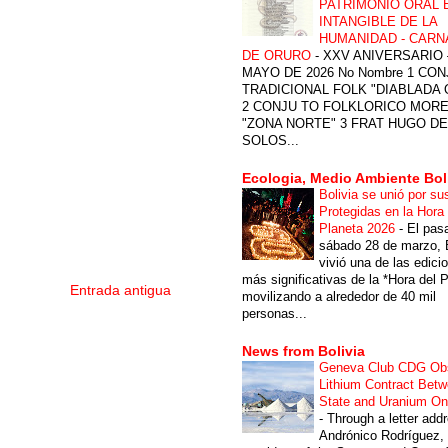
PATRIMONIO ORAL 
INTANGIBLE DE LA
HUMANIDAD - CARN
DE ORURO
-
XXV ANIVERSARIO 
MAYO DE 2026 No Nombre 1 CON
TRADICIONAL FOLK "DIABLADA
2 CONJU TO FOLKLORICO MOR
"ZONA NORTE" 3 FRAT HUGO DE
SOLOS...
Ecologia, Medio Ambiente Bol
Bolivia se unió por su
Protegidas en la Hora 
Planeta 2026
-
El pas
sábado 28 de marzo, B
vivió una de las edici
más significativas de la *Hora del P
Entrada antigua
movilizando a alrededor de 40 mil
personas...
News from Bolivia
Geneva Club CDG Ob
Lithium Contract Betw
State and Uranium O
-
Through a letter add
Andrónico Rodríguez,