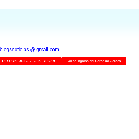
a blogsnoticias @ gmail.com
DIR CONJUNTOS FOLKLORICOS
Rol de Ingreso del Corso de Corsos