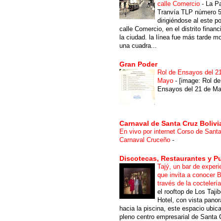
calle Comercio
-
La P
Tranvía TLP número 
dirigiéndose al este po
calle Comercio, en el distrito financ
la ciudad. la línea fue más tarde m
una cuadra...
Gran Poder
Rol de Ensayos del 2
Mayo
-
[image: Rol de
Ensayos del 21 de Ma
Carnaval de Santa Cruz Bolivi
En vivo por internet Corso de Sant
Carnaval Cruceño
-
Discotecas, Restaurantes y P
Tajý, un bar de experi
que invita a conocer B
través de la coctelerí
el rooftop de Los Taji
Hotel, con vista pano
hacia la piscina, este espacio ubic
pleno centro empresarial de Santa 