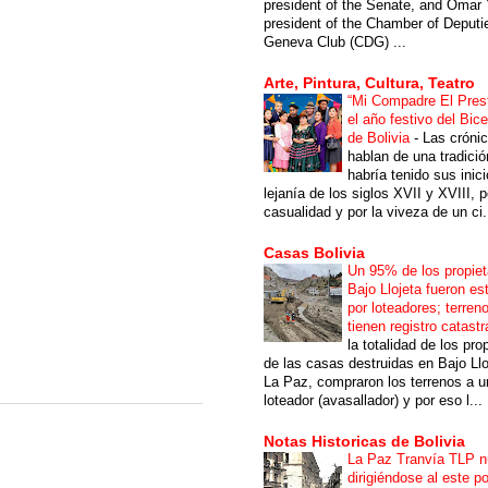
president of the Senate, and Omar 
president of the Chamber of Deputi
Geneva Club (CDG) ...
Arte, Pintura, Cultura, Teatro
“Mi Compadre El Prest
el año festivo del Bic
de Bolivia
-
Las cróni
hablan de una tradici
habría tenido sus inici
lejanía de los siglos XVII y XVIII, p
casualidad y por la viveza de un ci.
Casas Bolivia
Un 95% de los propiet
Bajo Llojeta fueron es
por loteadores; terren
tienen registro catastr
la totalidad de los pro
de las casas destruidas en Bajo Llo
La Paz, compraron los terrenos a u
loteador (avasallador) y por eso l...
Notas Historicas de Bolivia
La Paz Tranvía TLP 
dirigiéndose al este po