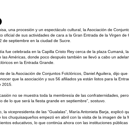
sa, una procesión y un espectáculo cultural, la Asociación de Conjuntos
o oficial de sus actividades de cara a la Gran Entrada de la Virgen de
12 de septiembre en la ciudad de Sucre.
tía fue celebrada en la Capilla Cristo Rey cerca de la plaza Cumaná, la
 las Américas, donde poco después también se llevó a cabo un adelan
clóricos en la Entrada Grande.
nte de la Asociación de Conjuntos Folclóricos, Daniel Aguilera, dijo qu
onocer que la asociación y sus 56 afiliados ya están listos para la Entr
 2015.
casión no se muestra toda la membresía de las confraternidades, pero 
o de lo que será la fiesta grande en septiembre”, sostuvo.
o, la vicepresidenta de las “Gualalas”, María Antonieta Barja, explicó qu
 los chuquisaqueños empezó en abril con la visita de la imagen de la 
ientos educativos, lo que continúa ahora con las instituciones públicas 