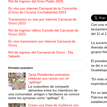
Rol de Ingreso del Gran Poder 2025
En vivo por internet Carnaval de la Concordia
(Corso de Corsos) Cochabamba 2023
Transmision en vivo por Internet Carnaval de
Oruro 2023
Con una mi
lanzamient
Rol de Ingreso Ultimo Convite del Carnaval de
del 11 al 
Oruro 2023
En vivo transmision por internet Carnaval de
La eucaris
Oruro
Avenida de
grupos fol
Rol de ingreso del Carnaval de Oruro - Dia
Sabado
El preside
se dio a c
Entradas populares
Guadalupe
Tarija Residentes potosinos
celebran sus raíces con un
“En esta o
“apthapi”
espectácul
La costumbre de compartir
alimentos entre los miembros de
Por su lad
una comunidad, amigos o familiares se conoce
Patrona de
entre los aymaras como “apthapi”. E...
establecim
Crean una línea de muñecos con