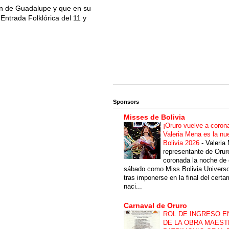
rgen de Guadalupe y que en su
Entrada Folklórica del 11 y
Sponsors
Misses de Bolivia
¡Oruro vuelve a coron
Valeria Mena es la nu
Bolivia 2026
-
Valeria
representante de Orur
coronada la noche de 
sábado como Miss Bolivia Univers
tras imponerse en la final del cert
naci...
Carnaval de Oruro
ROL DE INGRESO E
DE LA OBRA MAEST