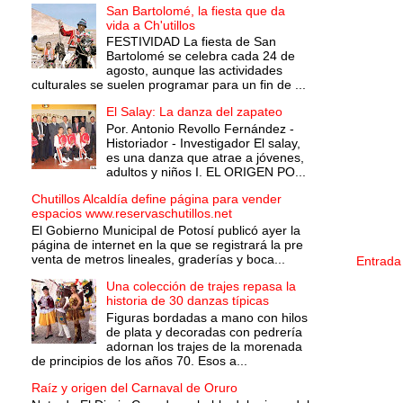
San Bartolomé, la fiesta que da
vida a Ch'utillos
FESTIVIDAD La fiesta de San
Bartolomé se celebra cada 24 de
agosto, aunque las actividades
culturales se suelen programar para un fin de ...
El Salay: La danza del zapateo
Por. Antonio Revollo Fernández -
Historiador - Investigador El salay,
es una danza que atrae a jóvenes,
adultos y niños I. EL ORIGEN PO...
Chutillos Alcaldía define página para vender
espacios www.reservaschutillos.net
El Gobierno Municipal de Potosí publicó ayer la
página de internet en la que se registrará la pre
venta de metros lineales, graderías y boca...
Entrada
Una colección de trajes repasa la
historia de 30 danzas típicas
Figuras bordadas a mano con hilos
de plata y decoradas con pedrería
adornan los trajes de la morenada
de principios de los años 70. Esos a...
Raíz y origen del Carnaval de Oruro