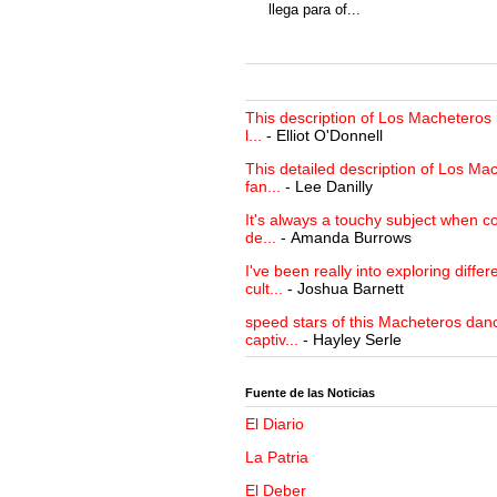
llega para of...
This description of Los Macheteros i
l...
- Elliot O'Donnell
This detailed description of Los Mac
fan...
- Lee Danilly
It's always a touchy subject when c
de...
- Amanda Burrows
I've been really into exploring differ
cult...
- Joshua Barnett
speed stars of this Macheteros danc
captiv...
- Hayley Serle
Fuente de las Noticias
El Diario
La Patria
El Deber