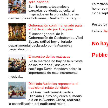
sello nacional
La festivi
Son livianas, artesanales y
honor se r
cargadas de identidad cultural.
12 de sep
Inspirados en la pluralidad de las
danzas típicas bolivianas, Gualberto Laura y ...
Posted by
Gobernación confirma feriado para
el 14 de agosto por Urkupiña
Labels:
Vi
El asesor general de la
Gobernación de Cochabamba, Abel
Suazo, ratificó hoy el feriado
No ha
departamental declarado por la Asamblea
Legislativa p...
Public
El maestro de las matracas
Sin la matraca no hay baile ni fiesta
de los morenos”, asevera el
sociólogo David Mendoza sobre la
importancia de este instrumento
musical...
Diablada Auténtica representa el
tradicional relato del diablo
La Gran Tradicional Auténtica
Diablada Oruro hoy cerca al medio
día en la Avenida Cívica, realizará
la escenificación del tradicional relato...