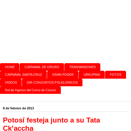
HOME
CARNAVAL DE ORURO
TRANSMISIONES
CARNAVAL SANTA CRUZ
GRAN PODER
URKUPINA
FOTOS
VIDEOS
DIR CONJUNTOS FOLKLORICOS
Rol de Ingreso del Corso de Corsos
8 de febrero de 2013
Potosí festeja junto a su Tata
Ck’accha