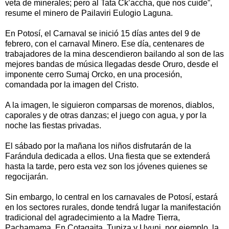
veta de minerales; pero al Tata Ck’accha, que nos cuide”,
resume el minero de Pailaviri Eulogio Laguna.
En Potosí, el Carnaval se inició 15 días antes del 9 de
febrero, con el carnaval Minero. Ese día, centenares de
trabajadores de la mina descendieron bailando al son de las
mejores bandas de música llegadas desde Oruro, desde el
imponente cerro Sumaj Orcko, en una procesión,
comandada por la imagen del Cristo.
A la imagen, le siguieron comparsas de morenos, diablos,
caporales y de otras danzas; el juego con agua, y por la
noche las fiestas privadas.
El sábado por la mañana los niños disfrutarán de la
Farándula dedicada a ellos. Una fiesta que se extenderá
hasta la tarde, pero esta vez son los jóvenes quienes se
regocijarán.
Sin embargo, lo central en los carnavales de Potosí, estará
en los sectores rurales, donde tendrá lugar la manifestación
tradicional del agradecimiento a la Madre Tierra,
Pachamama. En Cotagaita, Tupiza y Uyuni, por ejemplo, la