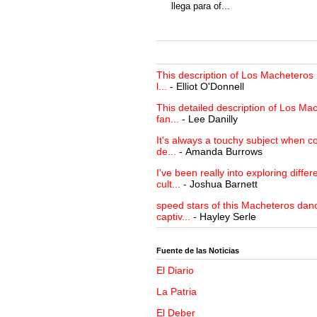
llega para of...
This description of Los Macheteros i
l...
- Elliot O'Donnell
This detailed description of Los Mac
fan...
- Lee Danilly
It's always a touchy subject when c
de...
- Amanda Burrows
I've been really into exploring differ
cult...
- Joshua Barnett
speed stars of this Macheteros danc
captiv...
- Hayley Serle
Fuente de las Noticias
El Diario
La Patria
El Deber