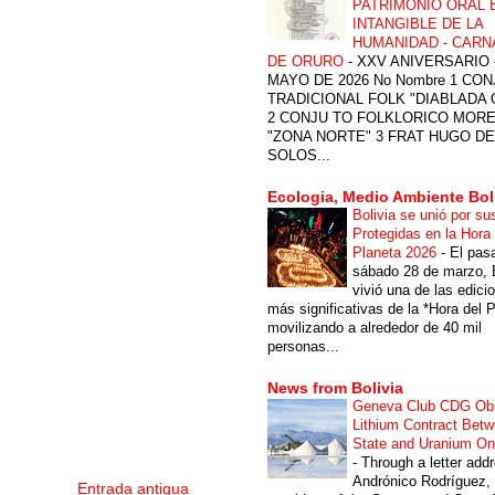
PATRIMONIO ORAL 
INTANGIBLE DE LA
HUMANIDAD - CARN
DE ORURO
-
XXV ANIVERSARIO 
MAYO DE 2026 No Nombre 1 CON
TRADICIONAL FOLK "DIABLADA
2 CONJU TO FOLKLORICO MOR
"ZONA NORTE" 3 FRAT HUGO DE
SOLOS...
Ecologia, Medio Ambiente Bol
Bolivia se unió por su
Protegidas en la Hora 
Planeta 2026
-
El pas
sábado 28 de marzo, B
vivió una de las edici
más significativas de la *Hora del P
movilizando a alrededor de 40 mil
personas...
News from Bolivia
Geneva Club CDG Ob
Lithium Contract Betw
State and Uranium O
-
Through a letter add
Andrónico Rodríguez,
Entrada antigua