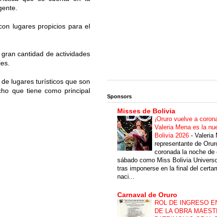
gente.
con lugares propicios para el
gran cantidad de actividades
jes.
de lugares turísticos que son
cho que tiene como principal
Sponsors
Misses de Bolivia
¡Oruro vuelve a coron
Valeria Mena es la nu
Bolivia 2026
-
Valeria
representante de Orur
coronada la noche de 
sábado como Miss Bolivia Univers
tras imponerse en la final del cert
naci...
Carnaval de Oruro
ROL DE INGRESO E
DE LA OBRA MAEST