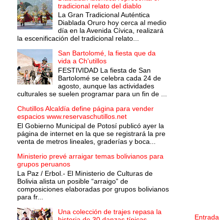
tradicional relato del diablo
La Gran Tradicional Auténtica
Diablada Oruro hoy cerca al medio
día en la Avenida Cívica, realizará
la escenificación del tradicional relato...
San Bartolomé, la fiesta que da
vida a Ch'utillos
FESTIVIDAD La fiesta de San
Bartolomé se celebra cada 24 de
agosto, aunque las actividades
culturales se suelen programar para un fin de ...
Chutillos Alcaldía define página para vender
espacios www.reservaschutillos.net
El Gobierno Municipal de Potosí publicó ayer la
página de internet en la que se registrará la pre
venta de metros lineales, graderías y boca...
Ministerio prevé arraigar temas bolivianos para
grupos peruanos
La Paz / Erbol.- El Ministerio de Culturas de
Bolivia alista un posible “arraigo” de
composiciones elaboradas por grupos bolivianos
para fr...
Una colección de trajes repasa la
Entrada
historia de 30 danzas típicas