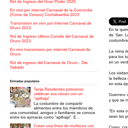
Rol de Ingreso del Gran Poder 2025
En vivo por internet Carnaval de la Concordia
(Corso de Corsos) Cochabamba 2023
Transmision en vivo por Internet Carnaval de
Oruro 2023
En la quin
de San Lo
Rol de Ingreso Ultimo Convite del Carnaval de
costumbres
Oruro 2023
En vivo transmision por internet Carnaval de
La reina d
Oruro
para los t
en un verd
Rol de ingreso del Carnaval de Oruro - Dia
Sabado
Los visita
la belleza
Entradas populares
en esta ép
Tarija Residentes potosinos
celebran sus raíces con un
Guerrero d
“apthapi”
y que se m
La costumbre de compartir
alimentos entre los miembros de
“En esta o
una comunidad, amigos o familiares se conoce
sean las p
entre los aymaras como “apthapi”. E...
Crean una línea de muñecos con
Como corr