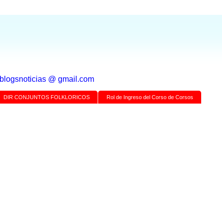
a blogsnoticias @ gmail.com
DIR CONJUNTOS FOLKLORICOS
Rol de Ingreso del Corso de Corsos