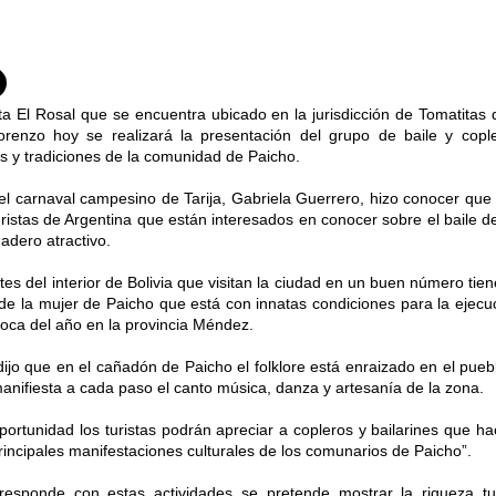
ta El Rosal que se encuentra ubicado en la jurisdicción de Tomatitas
renzo hoy se realizará la presentación del grupo de baile y copl
 y tradiciones de la comunidad de Paicho.
el carnaval campesino de Tarija, Gabriela Guerrero, hizo conocer que 
uristas de Argentina que están interesados en conocer sobre el baile d
adero atractivo.
ntes del interior de Bolivia que visitan la ciudad en un buen número tie
 de la mujer de Paicho que está con innatas condiciones para la ejecu
oca del año en la provincia Méndez.
ijo que en el cañadón de Paicho el folklore está enraizado en el pue
anifiesta a cada paso el canto música, danza y artesanía de la zona.
portunidad los turistas podrán apreciar a copleros y bailarines que h
rincipales manifestaciones culturales de los comunarios de Paicho”.
esponde con estas actividades se pretende mostrar la riqueza tu