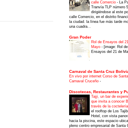
calle Comercio
-
La P
Tranvía TLP número 
dirigiéndose al este po
calle Comercio, en el distrito financ
la ciudad. la línea fue más tarde m
una cuadra...
Gran Poder
Rol de Ensayos del 2
Mayo
-
[image: Rol de
Ensayos del 21 de Ma
Carnaval de Santa Cruz Bolivi
En vivo por internet Corso de Sant
Carnaval Cruceño
-
Discotecas, Restaurantes y P
Tajý, un bar de experi
que invita a conocer B
través de la coctelerí
el rooftop de Los Taji
Hotel, con vista pano
hacia la piscina, este espacio ubic
pleno centro empresarial de Santa 