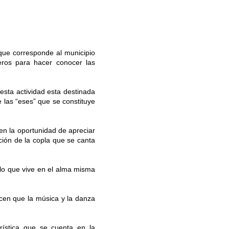
 que corresponde al municipio
eros para hacer conocer las
esta actividad esta destinada
e las “eses” que se constituye
nen la oportunidad de apreciar
ción de la copla que se canta
blo que vive en el alma misma
acen que la música y la danza
rística que se cuenta en la