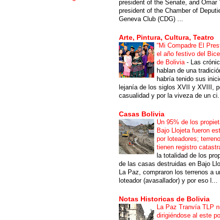
president of the Senate, and Omar 
president of the Chamber of Deputi
Geneva Club (CDG) ...
Arte, Pintura, Cultura, Teatro
“Mi Compadre El Prest
el año festivo del Bic
de Bolivia
-
Las cróni
hablan de una tradici
habría tenido sus inici
lejanía de los siglos XVII y XVIII, p
casualidad y por la viveza de un ci.
Casas Bolivia
Un 95% de los propiet
Bajo Llojeta fueron es
por loteadores; terren
tienen registro catastr
la totalidad de los pro
de las casas destruidas en Bajo Llo
La Paz, compraron los terrenos a u
loteador (avasallador) y por eso l...
Notas Historicas de Bolivia
La Paz Tranvía TLP 
dirigiéndose al este po