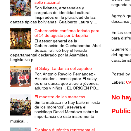
sello nacional
segunda se
Son livianas, artesanales y
cargadas de identidad cultural.
Agregó que
Inspirados en la pluralidad de las
descanso y
danzas típicas bolivianas, Gualberto Laura y ...
Gobernación confirma feriado para
En las com
el 14 de agosto por Urkupiña
para disfr
El asesor general de la
Gobernación de Cochabamba, Abel
Guerrero i
Suazo, ratificó hoy el feriado
del agrad
departamental declarado por la Asamblea
Legislativa p...
caracterís
El Salay: La danza del zapateo
Posted by
Por. Antonio Revollo Fernández -
Historiador - Investigador El salay,
Labels:
C
es una danza que atrae a jóvenes,
adultos y niños I. EL ORIGEN PO...
No ha
El maestro de las matracas
Sin la matraca no hay baile ni fiesta
de los morenos”, asevera el
Public
sociólogo David Mendoza sobre la
importancia de este instrumento
musical...
Diablada Auténtica representa el