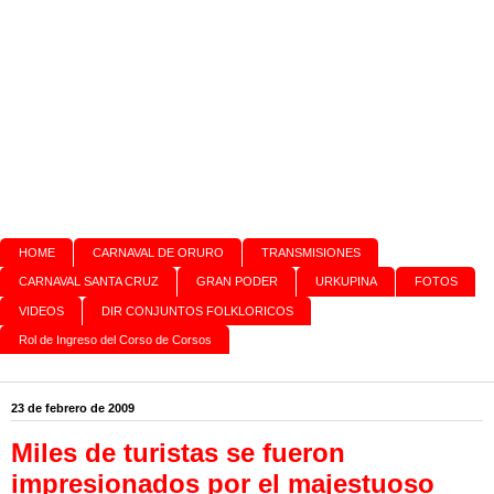
HOME
CARNAVAL DE ORURO
TRANSMISIONES
CARNAVAL SANTA CRUZ
GRAN PODER
URKUPINA
FOTOS
VIDEOS
DIR CONJUNTOS FOLKLORICOS
Rol de Ingreso del Corso de Corsos
23 de febrero de 2009
Miles de turistas se fueron
impresionados por el majestuoso