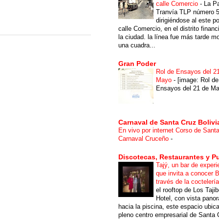
calle Comercio
-
La P
Tranvía TLP número 
dirigiéndose al este po
calle Comercio, en el distrito financ
la ciudad. la línea fue más tarde m
una cuadra...
Gran Poder
Rol de Ensayos del 2
Mayo
-
[image: Rol de
Ensayos del 21 de Ma
Carnaval de Santa Cruz Bolivi
En vivo por internet Corso de Sant
Carnaval Cruceño
-
Discotecas, Restaurantes y P
Tajý, un bar de experi
que invita a conocer B
través de la coctelerí
el rooftop de Los Taji
Hotel, con vista pano
hacia la piscina, este espacio ubic
pleno centro empresarial de Santa 