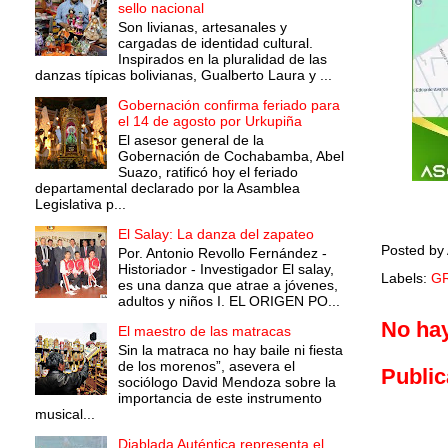
sello nacional
Son livianas, artesanales y
cargadas de identidad cultural.
Inspirados en la pluralidad de las
danzas típicas bolivianas, Gualberto Laura y ...
Gobernación confirma feriado para
el 14 de agosto por Urkupiña
El asesor general de la
Gobernación de Cochabamba, Abel
Suazo, ratificó hoy el feriado
departamental declarado por la Asamblea
Legislativa p...
El Salay: La danza del zapateo
Posted by
Por. Antonio Revollo Fernández -
Historiador - Investigador El salay,
Labels:
G
es una danza que atrae a jóvenes,
adultos y niños I. EL ORIGEN PO...
No ha
El maestro de las matracas
Sin la matraca no hay baile ni fiesta
de los morenos”, asevera el
Public
sociólogo David Mendoza sobre la
importancia de este instrumento
musical...
Diablada Auténtica representa el