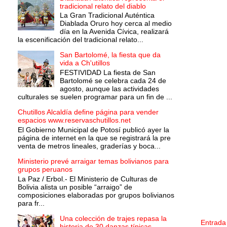
tradicional relato del diablo
La Gran Tradicional Auténtica
Diablada Oruro hoy cerca al medio
día en la Avenida Cívica, realizará
la escenificación del tradicional relato...
San Bartolomé, la fiesta que da
vida a Ch'utillos
FESTIVIDAD La fiesta de San
Bartolomé se celebra cada 24 de
agosto, aunque las actividades
culturales se suelen programar para un fin de ...
Chutillos Alcaldía define página para vender
espacios www.reservaschutillos.net
El Gobierno Municipal de Potosí publicó ayer la
página de internet en la que se registrará la pre
venta de metros lineales, graderías y boca...
Ministerio prevé arraigar temas bolivianos para
grupos peruanos
La Paz / Erbol.- El Ministerio de Culturas de
Bolivia alista un posible “arraigo” de
composiciones elaboradas por grupos bolivianos
para fr...
Una colección de trajes repasa la
Entrada
historia de 30 danzas típicas