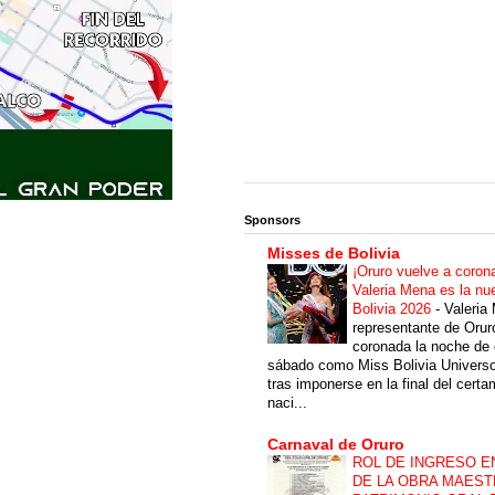
Sponsors
Misses de Bolivia
¡Oruro vuelve a coron
Valeria Mena es la nu
Bolivia 2026
-
Valeria
representante de Orur
coronada la noche de 
sábado como Miss Bolivia Univers
tras imponerse en la final del cert
naci...
Carnaval de Oruro
ROL DE INGRESO E
DE LA OBRA MAEST