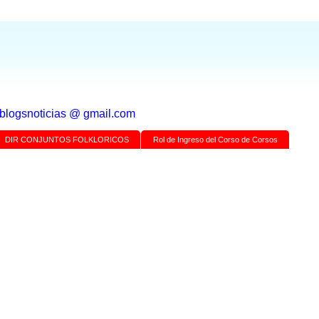
a blogsnoticias @ gmail.com
DIR CONJUNTOS FOLKLORICOS
Rol de Ingreso del Corso de Corsos