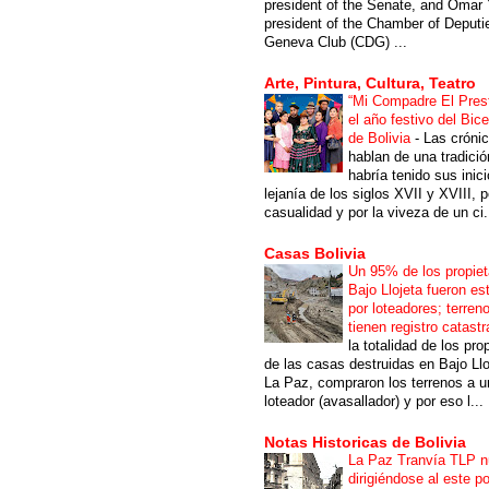
president of the Senate, and Omar 
president of the Chamber of Deputi
Geneva Club (CDG) ...
Arte, Pintura, Cultura, Teatro
“Mi Compadre El Prest
el año festivo del Bic
de Bolivia
-
Las cróni
hablan de una tradici
habría tenido sus inici
lejanía de los siglos XVII y XVIII, p
casualidad y por la viveza de un ci.
Casas Bolivia
Un 95% de los propiet
Bajo Llojeta fueron es
por loteadores; terren
tienen registro catastr
la totalidad de los pro
de las casas destruidas en Bajo Llo
La Paz, compraron los terrenos a u
loteador (avasallador) y por eso l...
Notas Historicas de Bolivia
La Paz Tranvía TLP 
dirigiéndose al este po