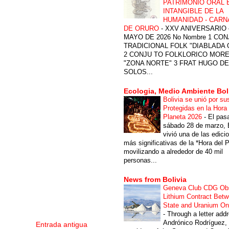
PATRIMONIO ORAL 
INTANGIBLE DE LA
HUMANIDAD - CARN
DE ORURO
-
XXV ANIVERSARIO 
MAYO DE 2026 No Nombre 1 CON
TRADICIONAL FOLK "DIABLADA
2 CONJU TO FOLKLORICO MOR
"ZONA NORTE" 3 FRAT HUGO DE
SOLOS...
Ecologia, Medio Ambiente Bol
Bolivia se unió por su
Protegidas en la Hora 
Planeta 2026
-
El pas
sábado 28 de marzo, B
vivió una de las edici
más significativas de la *Hora del P
movilizando a alrededor de 40 mil
personas...
News from Bolivia
Geneva Club CDG Ob
Lithium Contract Betw
State and Uranium O
-
Through a letter add
Andrónico Rodríguez,
Entrada antigua