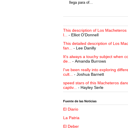
llega para of...
This description of Los Macheteros i
l...
- Elliot O'Donnell
This detailed description of Los Mac
fan...
- Lee Danilly
It's always a touchy subject when c
de...
- Amanda Burrows
I've been really into exploring differ
cult...
- Joshua Barnett
speed stars of this Macheteros danc
captiv...
- Hayley Serle
Fuente de las Noticias
El Diario
La Patria
El Deber