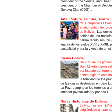
president of the Senate, and Omar 
president of the Chamber of Deputi
Geneva Club (CDG) ...
Arte, Pintura, Cultura, Teatro
“Mi Compadre El Prest
el año festivo del Bic
de Bolivia
-
Las cróni
hablan de una tradici
habría tenido sus inici
lejanía de los siglos XVII y XVIII, p
casualidad y por la viveza de un ci.
Casas Bolivia
Un 95% de los propiet
Bajo Llojeta fueron es
por loteadores; terren
tienen registro catastr
la totalidad de los pro
de las casas destruidas en Bajo Llo
La Paz, compraron los terrenos a u
loteador (avasallador) y por eso l...
Notas Historicas de Bolivia
La Paz Tranvía TLP 
dirigiéndose al este po