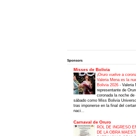
Sponsors
Misses de Bolivia
¡Oruro vuelve a coron
Valeria Mena es la nu
Bolivia 2026
-
Valeria
representante de Orur
coronada la noche de 
sábado como Miss Bolivia Univers
tras imponerse en la final del cert
naci...
Carnaval de Oruro
ROL DE INGRESO E
DE LA OBRA MAEST