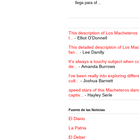
llega para of...
This description of Los Macheteros i
l...
- Elliot O'Donnell
This detailed description of Los Mac
fan...
- Lee Danilly
It's always a touchy subject when c
de...
- Amanda Burrows
I've been really into exploring differ
cult...
- Joshua Barnett
speed stars of this Macheteros danc
captiv...
- Hayley Serle
Fuente de las Noticias
El Diario
La Patria
El Deber