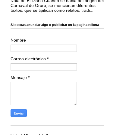
Nota de El Diario Cuando se habla del origen del
Carnaval de Oruro, se mencionan diferentes
textos, que se tipifican como relatos, tradi...
Si deseas anunciar algo o publicitar en la pagina rellena
Nombre
Correo electrónico
*
Mensaje
*