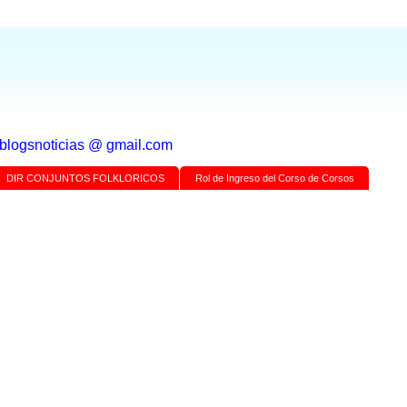
a blogsnoticias @ gmail.com
DIR CONJUNTOS FOLKLORICOS
Rol de Ingreso del Corso de Corsos