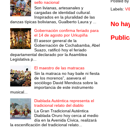
Posted by
sello nacional
Son livianas, artesanales y
Labels:
V
cargadas de identidad cultural.
Inspirados en la pluralidad de las
danzas típicas bolivianas, Gualberto Laura y ...
No ha
Gobernación confirma feriado para
el 14 de agosto por Urkupiña
Public
El asesor general de la
Gobernación de Cochabamba, Abel
Suazo, ratificó hoy el feriado
departamental declarado por la Asamblea
Legislativa p...
El maestro de las matracas
Sin la matraca no hay baile ni fiesta
de los morenos”, asevera el
sociólogo David Mendoza sobre la
importancia de este instrumento
musical...
Diablada Auténtica representa el
tradicional relato del diablo
La Gran Tradicional Auténtica
Diablada Oruro hoy cerca al medio
día en la Avenida Cívica, realizará
la escenificación del tradicional relato...