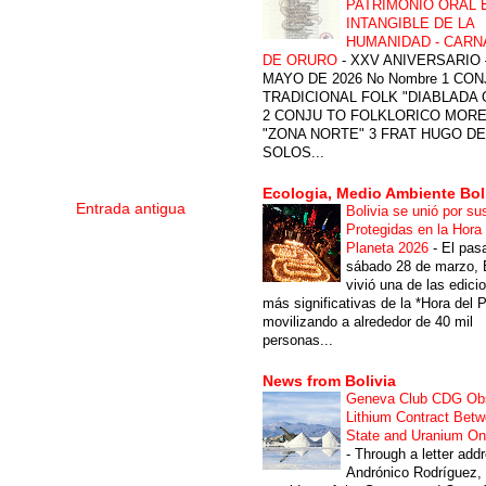
PATRIMONIO ORAL 
INTANGIBLE DE LA
HUMANIDAD - CARN
DE ORURO
-
XXV ANIVERSARIO 
MAYO DE 2026 No Nombre 1 CON
TRADICIONAL FOLK "DIABLADA
2 CONJU TO FOLKLORICO MOR
"ZONA NORTE" 3 FRAT HUGO DE
SOLOS...
Ecologia, Medio Ambiente Bol
Entrada antigua
Bolivia se unió por su
Protegidas en la Hora 
Planeta 2026
-
El pas
sábado 28 de marzo, B
vivió una de las edici
más significativas de la *Hora del P
movilizando a alrededor de 40 mil
personas...
News from Bolivia
Geneva Club CDG Ob
Lithium Contract Betw
State and Uranium O
-
Through a letter add
Andrónico Rodríguez,