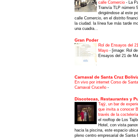
calle Comercio
-
La P
Tranvía TLP número 
dirigiéndose al este po
calle Comercio, en el distrito financ
la ciudad. la línea fue más tarde m
una cuadra...
Gran Poder
Rol de Ensayos del 2
Mayo
-
[image: Rol de
Ensayos del 21 de Ma
Carnaval de Santa Cruz Bolivi
En vivo por internet Corso de Sant
Carnaval Cruceño
-
Discotecas, Restaurantes y P
Tajý, un bar de experi
que invita a conocer B
través de la coctelerí
el rooftop de Los Taji
Hotel, con vista pano
hacia la piscina, este espacio ubic
pleno centro empresarial de Santa 