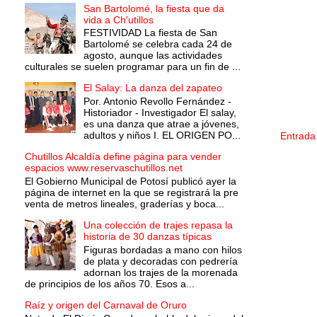
San Bartolomé, la fiesta que da
vida a Ch'utillos
FESTIVIDAD La fiesta de San
Bartolomé se celebra cada 24 de
agosto, aunque las actividades
culturales se suelen programar para un fin de ...
El Salay: La danza del zapateo
Por. Antonio Revollo Fernández -
Historiador - Investigador El salay,
es una danza que atrae a jóvenes,
adultos y niños I. EL ORIGEN PO...
Entrada
Chutillos Alcaldía define página para vender
espacios www.reservaschutillos.net
El Gobierno Municipal de Potosí publicó ayer la
página de internet en la que se registrará la pre
venta de metros lineales, graderías y boca...
Una colección de trajes repasa la
historia de 30 danzas típicas
Figuras bordadas a mano con hilos
de plata y decoradas con pedrería
adornan los trajes de la morenada
de principios de los años 70. Esos a...
Raíz y origen del Carnaval de Oruro