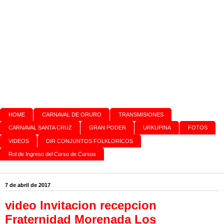
HOME
CARNAVAL DE ORURO
TRANSMISIONES
CARNAVAL SANTA CRUZ
GRAN PODER
URKUPINA
FOTOS
VIDEOS
DIR CONJUNTOS FOLKLORICOS
Rol de Ingreso del Corso de Corsos
7 de abril de 2017
video Invitacion recepcion
Fraternidad Morenada Los