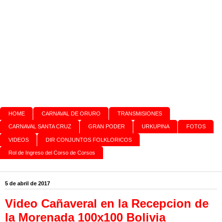
HOME
CARNAVAL DE ORURO
TRANSMISIONES
CARNAVAL SANTA CRUZ
GRAN PODER
URKUPINA
FOTOS
VIDEOS
DIR CONJUNTOS FOLKLORICOS
Rol de Ingreso del Corso de Corsos
5 de abril de 2017
Video Cañaveral en la Recepcion de
la Morenada 100x100 Bolivia