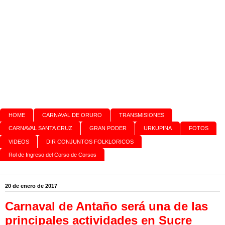
HOME
CARNAVAL DE ORURO
TRANSMISIONES
CARNAVAL SANTA CRUZ
GRAN PODER
URKUPINA
FOTOS
VIDEOS
DIR CONJUNTOS FOLKLORICOS
Rol de Ingreso del Corso de Corsos
20 de enero de 2017
Carnaval de Antaño será una de las
principales actividades en Sucre