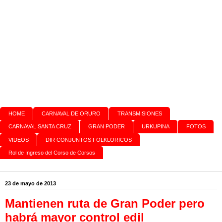
HOME
CARNAVAL DE ORURO
TRANSMISIONES
CARNAVAL SANTA CRUZ
GRAN PODER
URKUPINA
FOTOS
VIDEOS
DIR CONJUNTOS FOLKLORICOS
Rol de Ingreso del Corso de Corsos
23 de mayo de 2013
Mantienen ruta de Gran Poder pero
habrá mayor control edil