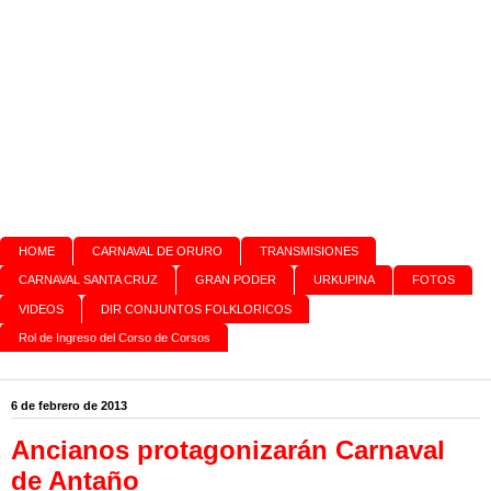
HOME
CARNAVAL DE ORURO
TRANSMISIONES
CARNAVAL SANTA CRUZ
GRAN PODER
URKUPINA
FOTOS
VIDEOS
DIR CONJUNTOS FOLKLORICOS
Rol de Ingreso del Corso de Corsos
6 de febrero de 2013
Ancianos protagonizarán Carnaval
de Antaño