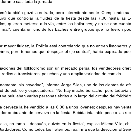
 durante casi toda la jornada.
omé también gozó la entrada, pero intermitentemente. Cumpliendo su l
a” tuvo que controlar la fluidez de la fiesta desde las 7.00 hasta las
s, quieren meterse a la vía, entre los bailarines; y no se dan cuent
 mal”, cuenta en uno de los baches entre grupos que no fueron poco
ar mayor fluidez, la Policía está controlando que no entren limoneros 
arines, pero tenemos que despejar el eje central”, había explicado poc
iaciones del folklódromo son un mercado persa: los vendedores ofe
, radios a transistores, peluches y una amplia variedad de comida.
momento, sin novedad”, informa Jorge Siles, uno de los cientos de efec
ad de público y espectadores. “No hay mucho borracho, pero todavía 
0 ya pululaban varias personas ebrias a lo largo del circuito del folklód
a cerveza la he vendido a las 8.00 a unos jóvenes; después hay vent
dor ambulante de cerveza en la fiesta. Bebida infaltable pese a las 
ilo, no tomo... después, quizás en la fiesta”, explica Milena Villa, ch
ordadores. Como todos los fraternos, reafirma que la devoción al Señ