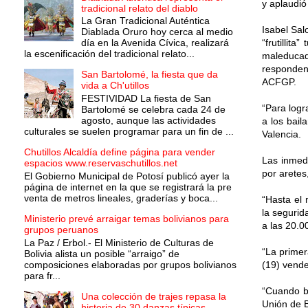
y aplaudió
tradicional relato del diablo
La Gran Tradicional Auténtica
Isabel Sal
Diablada Oruro hoy cerca al medio
día en la Avenida Cívica, realizará
“frutillit
la escenificación del tradicional relato...
maleducada
responden
San Bartolomé, la fiesta que da
ACFGP.
vida a Ch'utillos
FESTIVIDAD La fiesta de San
“Para logr
Bartolomé se celebra cada 24 de
agosto, aunque las actividades
a los bail
culturales se suelen programar para un fin de ...
Valencia.
Chutillos Alcaldía define página para vender
Las inmed
espacios www.reservaschutillos.net
por aretes
El Gobierno Municipal de Potosí publicó ayer la
página de internet en la que se registrará la pre
venta de metros lineales, graderías y boca...
“Hasta el 
la segurid
Ministerio prevé arraigar temas bolivianos para
a las 20.0
grupos peruanos
La Paz / Erbol.- El Ministerio de Culturas de
“La primer
Bolivia alista un posible “arraigo” de
composiciones elaboradas por grupos bolivianos
(19) vende
para fr...
“Cuando ba
Una colección de trajes repasa la
Unión de B
historia de 30 danzas típicas