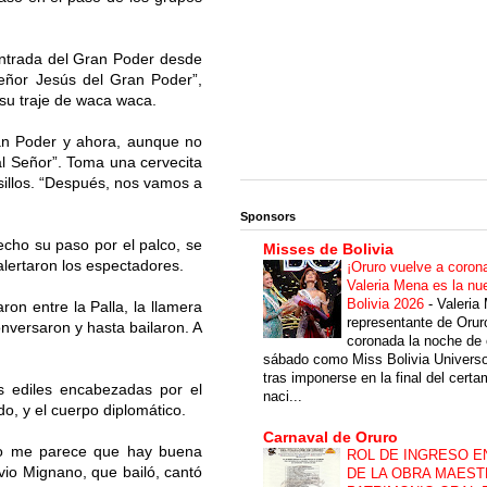
ntrada del Gran Poder desde
eñor Jesús del Gran Poder”,
su traje de waca waca.
ran Poder y ahora, aunque no
al Señor”. Toma una cervecita
usillos. “Después, nos vamos a
Sponsors
echo su paso por el palco, se
Misses de Bolivia
alertaron los espectadores.
¡Oruro vuelve a coron
Valeria Mena es la nu
Bolivia 2026
-
Valeria
on entre la Palla, la llamera
representante de Orur
nversaron y hasta bailaron. A
coronada la noche de 
sábado como Miss Bolivia Univers
tras imponerse en la final del cert
des ediles encabezadas por el
naci...
do, y el cuerpo diplomático.
Carnaval de Oruro
año me parece que hay buena
ROL DE INGRESO E
vio Mignano, que bailó, cantó
DE LA OBRA MAEST