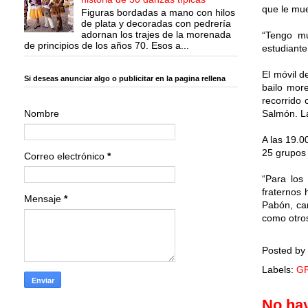
que le mue
Figuras bordadas a mano con hilos
de plata y decoradas con pedrería
adornan los trajes de la morenada
“Tengo mu
de principios de los años 70. Esos a...
estudiant
El móvil d
Si deseas anunciar algo o publicitar en la pagina rellena
bailo mor
recorrido 
Nombre
Salmón. La
A las 19.0
25 grupos 
Correo electrónico
*
“Para los
fraternos 
Mensaje
*
Pabón, cam
como otros
Posted by
Labels:
G
No ha