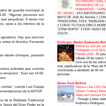
PATRIMONIO ORAL 
INTANGIBLE DE LA
HUMANIDAD - CARN
abor de guardia municipal, la
DE ORURO
-
XXV ANIVERSARIO 
 14.00. “Algunas personas son
MAYO DE 2026 No Nombre 1 CON
a que perjudican. A veces nos
TRADICIONAL FOLK "DIABLADA
s, pese a los intentos de la
2 CONJU TO FOLKLORICO MOR
"ZONA NORTE" 3 FRAT HUGO DE
SOLOS...
y aguateros. Hay que socorrer
o antes el directivo Fernando
Ecologia, Medio Ambiente Bol
Bolivia se unió por su
Protegidas en la Hora 
Planeta 2026
-
El pas
rtan desde chompas, pasando
sábado 28 de marzo, B
vivió una de las edici
más significativas de la *Hora del P
tivos policiales que controla
movilizando a alrededor de 40 mil
es temprano”. Eran las 14.00;
personas...
romo.
News from Bolivia
a nomás”, cuenta Luis Copaja
Geneva Club CDG Ob
Lithium Contract Betw
recomendaciones de la ACFGP.
State and Uranium O
-
Through a letter add
ina de la Diablada Tradicional
Andrónico Rodríguez,
or Jesús del Gran Poder es la