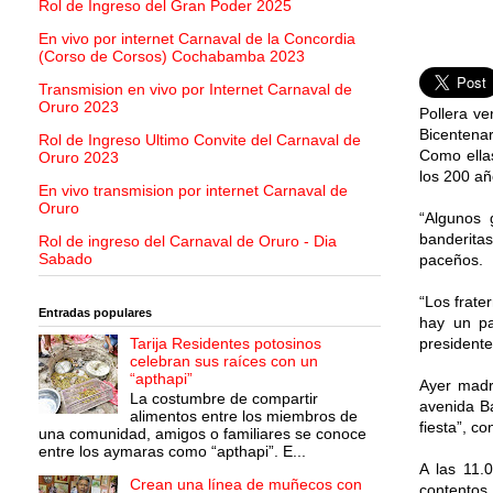
Rol de Ingreso del Gran Poder 2025
En vivo por internet Carnaval de la Concordia
(Corso de Corsos) Cochabamba 2023
Transmision en vivo por Internet Carnaval de
Oruro 2023
Pollera ve
Bicentenar
Rol de Ingreso Ultimo Convite del Carnaval de
Como ellas
Oruro 2023
los 200 añ
En vivo transmision por internet Carnaval de
Oruro
“Algunos 
banderitas
Rol de ingreso del Carnaval de Oruro - Dia
Sabado
paceños.
“Los frate
Entradas populares
hay un pa
Tarija Residentes potosinos
presidente
celebran sus raíces con un
“apthapi”
Ayer madru
La costumbre de compartir
avenida Ba
alimentos entre los miembros de
fiesta”, co
una comunidad, amigos o familiares se conoce
entre los aymaras como “apthapi”. E...
A las 11.
Crean una línea de muñecos con
contentos 