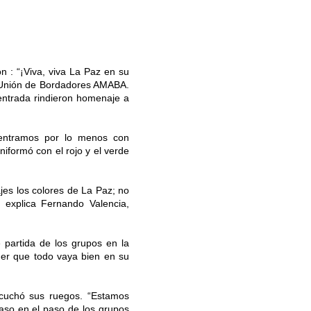
 : “¡Viva, viva La Paz en su
da Unión de Bordadores AMABA.
 entrada rindieron homenaje a
 entramos por lo menos con
iformó con el rojo y el verde
jes los colores de La Paz; no
, explica Fernando Valencia,
 partida de los grupos en la
oder que todo vaya bien en su
escuchó sus ruegos. “Estamos
raso en el paso de los grupos