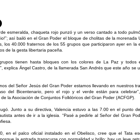
rde esmeralda, chaqueta rojo punzó y un verso cantado a todo pulmón
io!”; así bailó en el Gran Poder el bloque de cholitas de la morena
, los 40.000 fraternos de los 55 grupos que participaron ayer en la
os de la gesta libertaria paceña.
grupos tienen hasta bloques con los colores de La Paz y todos
”, explica Ángel Castro, de la llamerada San Andrés que este año se un
rnos del Señor Jesús del Gran Poder estamos llevando en nuestros tra
so del Bicentenario, pero el rojo y el verde están para celebrar”
 de la Asociación de Conjuntos Folklóricos del Gran Poder (ACFGP).
gó. Junto a su directiva, Valencia estuvo a las 7.00 en el punto de
utista antes de ir a la iglesia. “Pasé a pedirle al Señor del Gran P
nfiesa.
00, en el palco oficial instalado en el Obelisco, cree que el Tata 
porque la entrada transcurre con normalidad y brillo; hay un leve ret