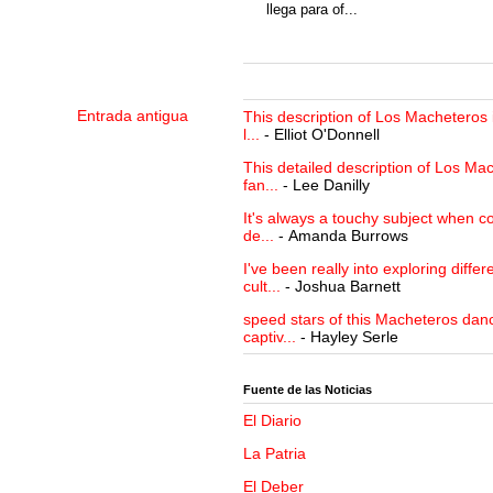
llega para of...
Entrada antigua
This description of Los Macheteros i
l...
- Elliot O'Donnell
This detailed description of Los Mac
fan...
- Lee Danilly
It's always a touchy subject when c
de...
- Amanda Burrows
I've been really into exploring differ
cult...
- Joshua Barnett
speed stars of this Macheteros danc
captiv...
- Hayley Serle
Fuente de las Noticias
El Diario
La Patria
El Deber