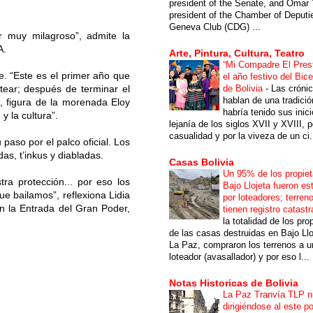
president of the Senate, and Omar 
president of the Chamber of Deputi
Geneva Club (CDG) ...
 muy milagroso”, admite la
A.
Arte, Pintura, Cultura, Teatro
“Mi Compadre El Prest
e. “Este es el primer año que
el año festivo del Bic
de Bolivia
-
Las cróni
tear; después de terminar el
hablan de una tradici
n, figura de la morenada Eloy
habría tenido sus inici
 la cultura”.
lejanía de los siglos XVII y XVIII, p
casualidad y por la viveza de un ci.
aso por el palco oficial. Los
s, t’inkus y diabladas.
Casas Bolivia
Un 95% de los propiet
ra protección... por eso los
Bajo Llojeta fueron es
e bailamos”, reflexiona Lidia
por loteadores; terren
en la Entrada del Gran Poder,
tienen registro catastr
la totalidad de los pro
de las casas destruidas en Bajo Llo
La Paz, compraron los terrenos a u
loteador (avasallador) y por eso l...
Notas Historicas de Bolivia
La Paz Tranvía TLP 
dirigiéndose al este po