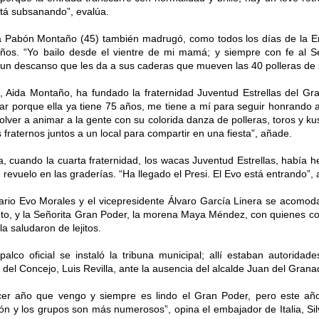
tá subsanando”, evalúa.
a Pabón Montaño (45) también madrugó, como todos los días de la E
ños. “Yo bailo desde el vientre de mi mamá; y siempre con fe al S
un descanso que les da a sus caderas que mueven las 40 polleras de 
, Aida Montaño, ha fundado la fraternidad Juventud Estrellas del G
ar porque ella ya tiene 75 años, me tiene a mí para seguir honrando 
olver a animar a la gente con su colorida danza de polleras, toros y k
os fraternos juntos a un local para compartir en una fiesta”, añade.
, cuando la cuarta fraternidad, los wacas Juventud Estrellas, había h
 revuelo en las graderías. “Ha llegado el Presi. El Evo está entrando”, 
rio Evo Morales y el vicepresidente Álvaro García Linera se acomodar
to, y la Señorita Gran Poder, la morena Maya Méndez, con quienes co
la saludaron de lejitos.
palco oficial se instaló la tribuna municipal; allí estaban autorida
 del Concejo, Luis Revilla, ante la ausencia del alcalde Juan del Grana
rcer año que vengo y siempre es lindo el Gran Poder, pero este 
ón y los grupos son más numerosos”, opina el embajador de Italia, Sil