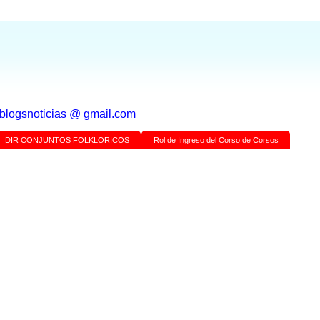
a blogsnoticias @ gmail.com
DIR CONJUNTOS FOLKLORICOS
Rol de Ingreso del Corso de Corsos