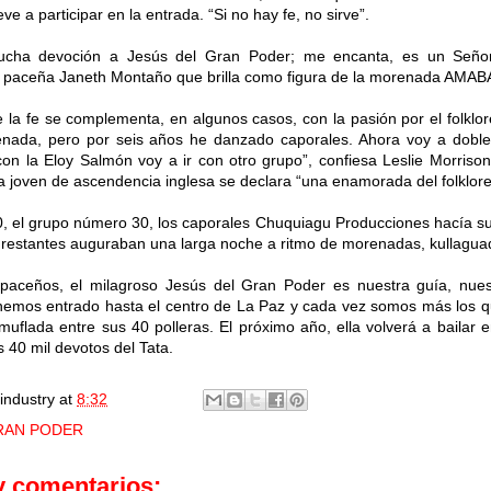
ve a participar en la entrada. “Si no hay fe, no sirve”.
cha devoción a Jesús del Gran Poder; me encanta, es un Señor
e paceña Janeth Montaño que brilla como figura de la morenada AMAB
e la fe se complementa, en algunos casos, con la pasión por el folklor
enada, pero por seis años he danzado caporales. Ahora voy a doble
con la Eloy Salmón voy a ir con otro grupo”, confiesa Leslie Morriso
 joven de ascendencia inglesa se declara “una enamorada del folklore y
0, el grupo número 30, los caporales Chuquiagu Producciones hacía su p
restantes auguraban una larga noche a ritmo de morenadas, kullaguada
 paceños, el milagroso Jesús del Gran Poder es nuestra guía, nuest
hemos entrado hasta el centro de La Paz y cada vez somos más los qu
uflada entre sus 40 polleras. El próximo año, ella volverá a bailar 
 40 mil devotos del Tata.
industry
at
8:32
RAN PODER
y comentarios: