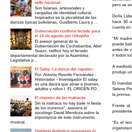
sello nacional
pero se es
Son livianas, artesanales y
cargadas de identidad cultural.
Doña Lidi
Inspirados en la pluralidad de las
hace 30 a
danzas típicas bolivianas, Gualberto Laura y ...
cuenta en 
Gobernación confirma feriado para
el 14 de agosto por Urkupiña
“Mi madre
El asesor general de la
puede bail
Gobernación de Cochabamba, Abel
antes de v
Suazo, ratificó hoy el feriado
ir todos l
departamental declarado por la Asamblea
Legislativa p...
A mediodía
El Salay: La danza del zapateo
produjo un
Por. Antonio Revollo Fernández -
Historiador - Investigador El salay,
El mandata
es una danza que atrae a jóvenes,
adultos y niños I. EL ORIGEN PO...
Selene Pin
la prensa, 
El maestro de las matracas
Sin la matraca no hay baile ni fiesta
Frente al 
de los morenos”, asevera el
presidente
sociólogo David Mendoza sobre la
importancia de este instrumento
musical...
“Es el te
organizaci
Diablada Auténtica representa el