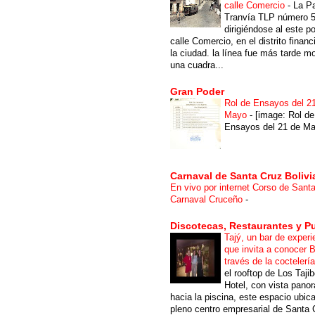
calle Comercio
-
La P
Tranvía TLP número 
dirigiéndose al este po
calle Comercio, en el distrito financ
la ciudad. la línea fue más tarde m
una cuadra...
Gran Poder
Rol de Ensayos del 2
Mayo
-
[image: Rol de
Ensayos del 21 de Ma
Carnaval de Santa Cruz Bolivi
En vivo por internet Corso de Sant
Carnaval Cruceño
-
Discotecas, Restaurantes y P
Tajý, un bar de experi
que invita a conocer B
través de la coctelerí
el rooftop de Los Taji
Hotel, con vista pano
hacia la piscina, este espacio ubic
pleno centro empresarial de Santa 