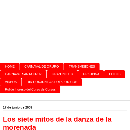
HOME
CARNAVAL DE ORURO
TRANSMISIONES
CARNAVAL SANTA CRUZ
GRAN PODER
URKUPINA
FOTOS
VIDEOS
DIR CONJUNTOS FOLKLORICOS
Rol de Ingreso del Corso de Corsos
17 de junio de 2009
Los siete mitos de la danza de la
morenada