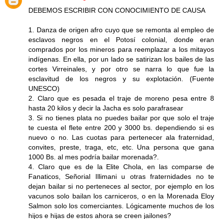
DEBEMOS ESCRIBIR CON CONOCIMIENTO DE CAUSA
1. Danza de origen afro cuyo que se remonta al empleo de
esclavos negros en el Potosí colonial, donde eran
comprados por los mineros para reemplazar a los mitayos
indígenas. En ella, por un lado se satirizan los bailes de las
cortes Virreinales, y por otro se narra lo que fue la
esclavitud de los negros y su explotación. (Fuente
UNESCO)
2. Claro que es pesada el traje de moreno pesa entre 8
hasta 20 kilos y decir la Jacha es solo parafrasear
3. Si no tienes plata no puedes bailar por que solo el traje
te cuesta el flete entre 200 y 3000 bs. dependiendo si es
nuevo o no. Las cuotas para pertenecer ala fraternidad,
convites, preste, traga, etc, etc. Una persona que gana
1000 Bs. al mes podría bailar morenada?.
4. Claro que es de la Elite Chola, en las comparse de
Fanaticos, Señorial Illimani u otras fraternidades no te
dejan bailar si no perteneces al sector, por ejemplo en los
vacunos solo bailan los carniceros, o en la Morenada Eloy
Salmon solo los comerciantes. Lógicamente muchos de los
hijos e hijas de estos ahora se creen jailones?