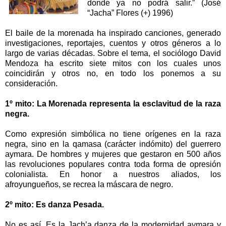
donde ya no podrá salir.” (José
“Jacha” Flores (+) 1996)
El baile de la morenada ha inspirado canciones, generado
investigaciones, reportajes, cuentos y otros géneros a lo
largo de varias décadas. Sobre el tema, el sociólogo David
Mendoza ha escrito siete mitos con los cuales unos
coincidirán y otros no, en todo los ponemos a su
consideración.
1º mito: La Morenada representa la esclavitud de la raza
negra.
Como expresión simbólica no tiene orígenes en la raza
negra, sino en la qamasa (carácter indómito) del guerrero
aymara. De hombres y mujeres que gestaron en 500 años
las revoluciones populares contra toda forma de opresión
colonialista. En honor a nuestros aliados, los
afroyungueños, se recrea la máscara de negro.
2º mito: Es danza Pesada.
No es así. Es la Jach’a danza de la modernidad aymara y