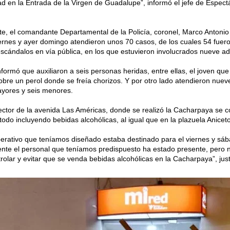
ad en la Entrada de la Virgen de Guadalupe”, informó el jefe de Espect
te, el comandante Departamental de la Policía, coronel, Marco Antoni
iernes y ayer domingo atendieron unos 70 casos, de los cuales 54 fuer
scándalos en vía pública, en los que estuvieron involucrados nueve a
formó que auxiliaron a seis personas heridas, entre ellas, el joven qu
obre un perol donde se freía chorizos. Y por otro lado atendieron nuev
ayores y seis menores.
ector de la avenida Las Américas, donde se realizó la Cacharpaya se co
todo incluyendo bebidas alcohólicas, al igual que en la plazuela Anicet
perativo que teníamos diseñado estaba destinado para el viernes y sá
nte el personal que teníamos predispuesto ha estado presente, pero n
rolar y evitar que se venda bebidas alcohólicas en la Cacharpaya”, just