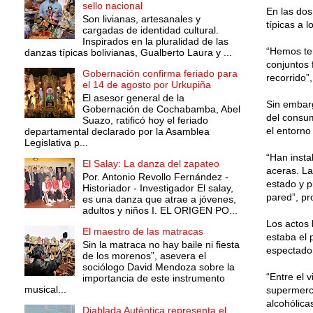
sello nacional
En las dos
Son livianas, artesanales y
típicas a 
cargadas de identidad cultural.
Inspirados en la pluralidad de las
“Hemos ten
danzas típicas bolivianas, Gualberto Laura y ...
conjuntos 
Gobernación confirma feriado para
recorrido”
el 14 de agosto por Urkupiña
El asesor general de la
Sin embarg
Gobernación de Cochabamba, Abel
del consum
Suazo, ratificó hoy el feriado
el entorno
departamental declarado por la Asamblea
Legislativa p...
“Han insta
El Salay: La danza del zapateo
aceras. La
Por. Antonio Revollo Fernández -
estado y p
Historiador - Investigador El salay,
pared”, pr
es una danza que atrae a jóvenes,
adultos y niños I. EL ORIGEN PO...
Los actos 
El maestro de las matracas
estaba el 
Sin la matraca no hay baile ni fiesta
espectador
de los morenos”, asevera el
sociólogo David Mendoza sobre la
“Entre el 
importancia de este instrumento
musical...
supermerc
alcohólica
Diablada Auténtica representa el