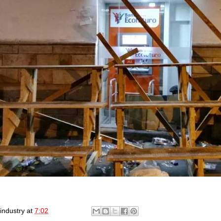
industry
at
7:02