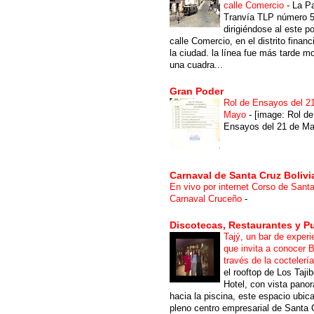
calle Comercio
-
La P
Tranvía TLP número 
dirigiéndose al este po
calle Comercio, en el distrito financ
la ciudad. la línea fue más tarde m
una cuadra...
Gran Poder
Rol de Ensayos del 2
Mayo
-
[image: Rol de
Ensayos del 21 de Ma
Carnaval de Santa Cruz Bolivi
En vivo por internet Corso de Sant
Carnaval Cruceño
-
Discotecas, Restaurantes y P
Tajý, un bar de experi
que invita a conocer B
través de la coctelerí
el rooftop de Los Taji
Hotel, con vista pano
hacia la piscina, este espacio ubic
pleno centro empresarial de Santa 