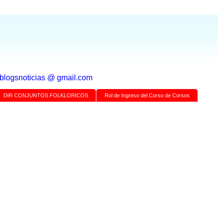
a blogsnoticias @ gmail.com
DIR CONJUNTOS FOLKLORICOS
Rol de Ingreso del Corso de Corsos