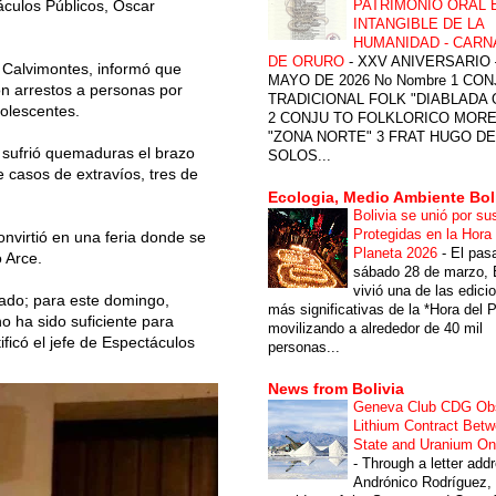
PATRIMONIO ORAL 
áculos Públicos, Oscar
INTANGIBLE DE LA
HUMANIDAD - CARN
DE ORURO
-
XXV ANIVERSARIO 
o Calvimontes, informó que
MAYO DE 2026 No Nombre 1 CON
on arrestos a personas por
TRADICIONAL FOLK "DIABLADA
dolescentes.
2 CONJU TO FOLKLORICO MOR
"ZONA NORTE" 3 FRAT HUGO DE
e sufrió quemaduras el brazo
SOLOS...
e casos de extravíos, tres de
Ecologia, Medio Ambiente Bol
Bolivia se unió por su
Protegidas en la Hora 
nvirtió en una feria donde se
Planeta 2026
-
El pas
o Arce.
sábado 28 de marzo, B
vivió una de las edici
bado; para este domingo,
más significativas de la *Hora del P
o ha sido suficiente para
movilizando a alrededor de 40 mil
ificó el jefe de Espectáculos
personas...
News from Bolivia
Geneva Club CDG Ob
Lithium Contract Betw
State and Uranium O
-
Through a letter add
Andrónico Rodríguez,