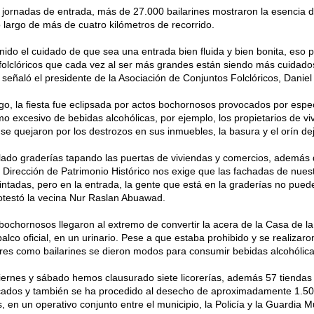
 jornadas de entrada, más de 27.000 bailarines mostraron la esencia 
lo largo de más de cuatro kilómetros de recorrido.
ido el cuidado de que sea una entrada bien fluida y bien bonita, eso pa
folclóricos que cada vez al ser más grandes están siendo más cuidado
, señaló el presidente de la Asociación de Conjuntos Folclóricos, Daniel
o, la fiesta fue eclipsada por actos bochornosos provocados por espec
o excesivo de bebidas alcohólicas, por ejemplo, los propietarios de vi
 se quejaron por los destrozos en sus inmuebles, la basura y el orín d
lado graderías tapando las puertas de viviendas y comercios, además 
 Dirección de Patrimonio Histórico nos exige que las fachadas de nue
intadas, pero en la entrada, la gente que está en la graderías no puede
otestó la vecina Nur Raslan Abuawad.
bochornosos llegaron al extremo de convertir la acera de la Casa de la
palco oficial, en un urinario. Pese a que estaba prohibido y se realizaro
es como bailarines se dieron modos para consumir bebidas alcohólica
viernes y sábado hemos clausurado siete licorerías, además 57 tiendas 
ados y también se ha procedido al desecho de aproximadamente 1.500
s, en un operativo conjunto entre el municipio, la Policía y la Guardia M