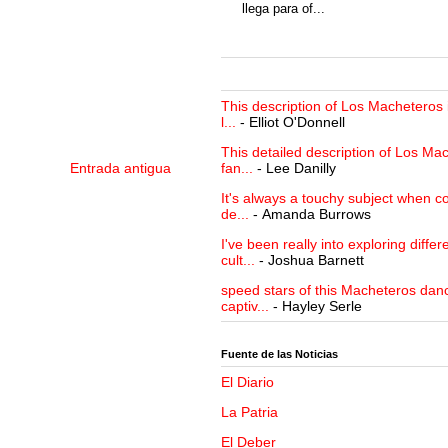
llega para of...
This description of Los Macheteros i
l...
- Elliot O'Donnell
This detailed description of Los Mac
fan...
- Lee Danilly
Entrada antigua
It's always a touchy subject when c
de...
- Amanda Burrows
I've been really into exploring differ
cult...
- Joshua Barnett
speed stars of this Macheteros danc
captiv...
- Hayley Serle
Fuente de las Noticias
El Diario
La Patria
El Deber