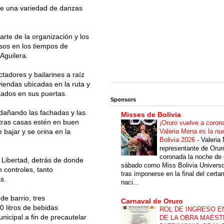
de una variedad de danzas
rte de la organización y los
sos en los tiempos de
 Aguilera.
tadores y bailarines a raíz
viendas ubicadas en la ruta y
ejados en sus puertas.
Sponsors
dañando las fachadas y las
Misses de Bolivia
stras casas estén en buen
¡Oruro vuelve a coron
Valeria Mena es la nu
 bajar y se orina en la
Bolivia 2026
-
Valeria
representante de Orur
coronada la noche de 
 Libertad, detrás de donde
sábado como Miss Bolivia Univers
n controles, tanto
tras imponerse en la final del cert
s.
naci...
de barrio, tres
Carnaval de Oruro
 litros de bebidas
ROL DE INGRESO E
unicipal a fin de precautelar
DE LA OBRA MAEST