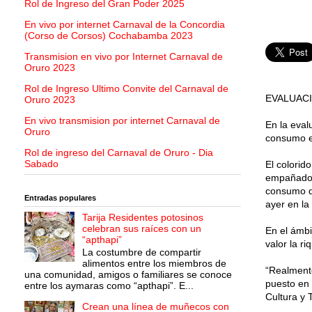
Rol de Ingreso del Gran Poder 2025
En vivo por internet Carnaval de la Concordia
(Corso de Corsos) Cochabamba 2023
Transmision en vivo por Internet Carnaval de
Oruro 2023
Rol de Ingreso Ultimo Convite del Carnaval de
EVALUAC
Oruro 2023
En vivo transmision por internet Carnaval de
En la eval
Oruro
consumo ex
Rol de ingreso del Carnaval de Oruro - Dia
Sabado
El colorid
empañados
consumo de
Entradas populares
ayer en l
Tarija Residentes potosinos
celebran sus raíces con un
En el ámbi
“apthapi”
valor la r
La costumbre de compartir
alimentos entre los miembros de
“Realmente
una comunidad, amigos o familiares se conoce
puesto en 
entre los aymaras como “apthapi”. E...
Cultura y 
Crean una línea de muñecos con