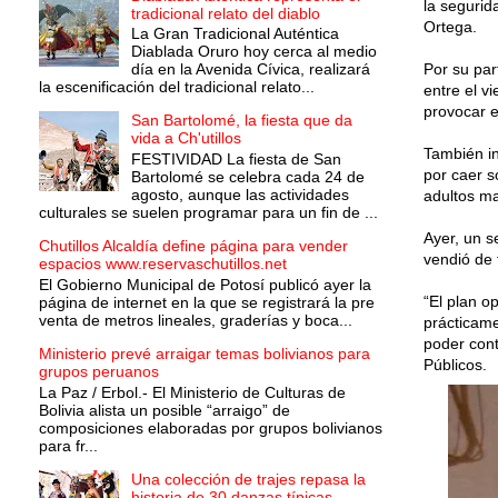
la segurid
tradicional relato del diablo
Ortega.
La Gran Tradicional Auténtica
Diablada Oruro hoy cerca al medio
día en la Avenida Cívica, realizará
Por su par
la escenificación del tradicional relato...
entre el v
provocar e
San Bartolomé, la fiesta que da
vida a Ch'utillos
También in
FESTIVIDAD La fiesta de San
por caer s
Bartolomé se celebra cada 24 de
agosto, aunque las actividades
adultos m
culturales se suelen programar para un fin de ...
Ayer, un s
Chutillos Alcaldía define página para vender
vendió de 
espacios www.reservaschutillos.net
El Gobierno Municipal de Potosí publicó ayer la
“El plan o
página de internet en la que se registrará la pre
venta de metros lineales, graderías y boca...
prácticame
poder cont
Ministerio prevé arraigar temas bolivianos para
Públicos.
grupos peruanos
La Paz / Erbol.- El Ministerio de Culturas de
Bolivia alista un posible “arraigo” de
composiciones elaboradas por grupos bolivianos
para fr...
Una colección de trajes repasa la
historia de 30 danzas típicas