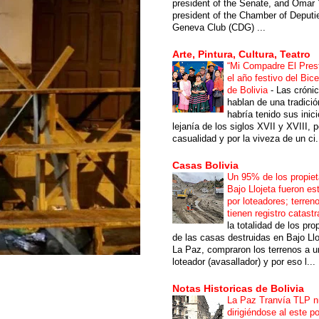
president of the Senate, and Omar 
president of the Chamber of Deputi
Geneva Club (CDG) ...
Arte, Pintura, Cultura, Teatro
“Mi Compadre El Prest
el año festivo del Bic
de Bolivia
-
Las cróni
hablan de una tradici
habría tenido sus inici
lejanía de los siglos XVII y XVIII, p
casualidad y por la viveza de un ci.
Casas Bolivia
Un 95% de los propiet
Bajo Llojeta fueron es
por loteadores; terren
tienen registro catastr
la totalidad de los pro
de las casas destruidas en Bajo Llo
La Paz, compraron los terrenos a u
loteador (avasallador) y por eso l...
Notas Historicas de Bolivia
La Paz Tranvía TLP 
dirigiéndose al este po