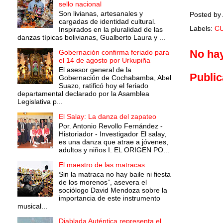
sello nacional
Son livianas, artesanales y
Posted by
cargadas de identidad cultural.
Labels:
C
Inspirados en la pluralidad de las
danzas típicas bolivianas, Gualberto Laura y ...
No ha
Gobernación confirma feriado para
el 14 de agosto por Urkupiña
El asesor general de la
Public
Gobernación de Cochabamba, Abel
Suazo, ratificó hoy el feriado
departamental declarado por la Asamblea
Legislativa p...
El Salay: La danza del zapateo
Por. Antonio Revollo Fernández -
Historiador - Investigador El salay,
es una danza que atrae a jóvenes,
adultos y niños I. EL ORIGEN PO...
El maestro de las matracas
Sin la matraca no hay baile ni fiesta
de los morenos”, asevera el
sociólogo David Mendoza sobre la
importancia de este instrumento
musical...
Diablada Auténtica representa el