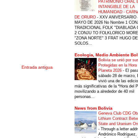
PATRIMONIO ORAL 
INTANGIBLE DE LA
HUMANIDAD - CARN
DE ORURO
-
XXV ANIVERSARIO 
MAYO DE 2026 No Nombre 1 CON
TRADICIONAL FOLK "DIABLADA
2 CONJU TO FOLKLORICO MOR
"ZONA NORTE" 3 FRAT HUGO DE
SOLOS...
Ecologia, Medio Ambiente Bol
Bolivia se unió por su
Protegidas en la Hora 
Entrada antigua
Planeta 2026
-
El pas
sábado 28 de marzo, B
vivió una de las edici
más significativas de la *Hora del P
movilizando a alrededor de 40 mil
personas...
News from Bolivia
Geneva Club CDG Ob
Lithium Contract Betw
State and Uranium O
-
Through a letter add
Andrónico Rodríguez,