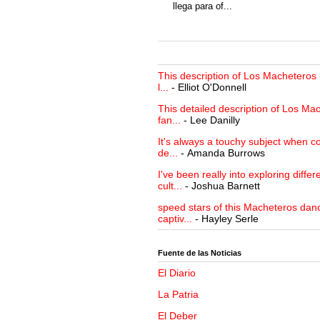
llega para of...
This description of Los Macheteros i
l...
- Elliot O'Donnell
This detailed description of Los Mac
fan...
- Lee Danilly
It's always a touchy subject when c
de...
- Amanda Burrows
I've been really into exploring differ
cult...
- Joshua Barnett
speed stars of this Macheteros danc
captiv...
- Hayley Serle
Fuente de las Noticias
El Diario
La Patria
El Deber