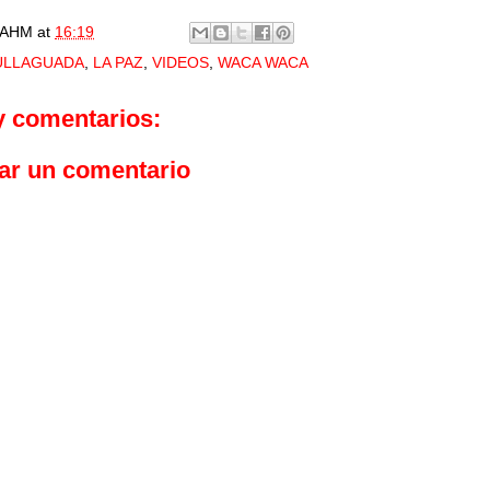
AHM
at
16:19
ULLAGUADA
,
LA PAZ
,
VIDEOS
,
WACA WACA
y comentarios:
ar un comentario