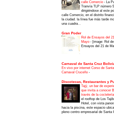
calle Comercio
-
La P
Tranvía TLP número 
dirigiéndose al este po
calle Comercio, en el distrito financ
la ciudad. la línea fue más tarde m
una cuadra...
Gran Poder
Rol de Ensayos del 2
Mayo
-
[image: Rol de
Ensayos del 21 de Ma
Carnaval de Santa Cruz Bolivi
En vivo por internet Corso de Sant
Carnaval Cruceño
-
Discotecas, Restaurantes y P
Tajý, un bar de experi
que invita a conocer B
través de la coctelerí
el rooftop de Los Taji
Hotel, con vista pano
hacia la piscina, este espacio ubic
pleno centro empresarial de Santa 