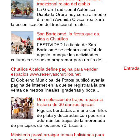
tradicional relato del diablo
La Gran Tradicional Auténtica
Diablada Oruro hoy cerca al medio
día en la Avenida Cívica, realizará
la escenificación del tradicional relato...
San Bartolomé, la fiesta que da
vida a Ch'utillos
FESTIVIDAD La fiesta de San
Bartolomé se celebra cada 24 de
agosto, aunque las actividades
culturales se suelen programar para un fin de ...
Entrada
Chutillos Alcaldía define página para vender
espacios www.reservaschutillos.net
El Gobierno Municipal de Potosí publicó ayer la
página de internet en la que se registrará la pre
venta de metros lineales, graderías y boca...
Una colección de trajes repasa la
historia de 30 danzas típicas
Figuras bordadas a mano con hilos
de plata y decoradas con pedrería
adornan los trajes de la morenada
de principios de los años 70. Esos a...
Ministerio prevé arraigar temas bolivianos para
grupos peruanos