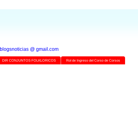
a blogsnoticias @ gmail.com
DIR CONJUNTOS FOLKLORICOS
Rol de Ingreso del Corso de Corsos