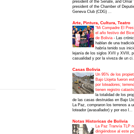
president of the Senate, and Omar 
president of the Chamber of Deputi
Geneva Club (CDG) ...
Arte, Pintura, Cultura, Teatro
“Mi Compadre El Prest
el año festivo del Bic
de Bolivia
-
Las cróni
hablan de una tradici
habría tenido sus inici
lejanía de los siglos XVII y XVIII, p
casualidad y por la viveza de un ci.
Casas Bolivia
Un 95% de los propiet
Bajo Llojeta fueron es
por loteadores; terren
tienen registro catastr
la totalidad de los pro
de las casas destruidas en Bajo Llo
La Paz, compraron los terrenos a u
loteador (avasallador) y por eso l...
Notas Historicas de Bolivia
La Paz Tranvía TLP 
dirigiéndose al este po