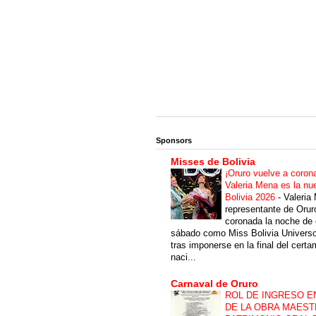
Sponsors
Misses de Bolivia
¡Oruro vuelve a coron
Valeria Mena es la nu
Bolivia 2026
-
Valeria
representante de Orur
coronada la noche de 
sábado como Miss Bolivia Univers
tras imponerse en la final del cert
naci...
Carnaval de Oruro
ROL DE INGRESO E
DE LA OBRA MAEST