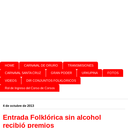
HOME
CARNAVAL DE ORURO
TRANSMISIONES
CARNAVAL SANTA CRUZ
GRAN PODER
URKUPINA
FOTOS
VIDEOS
DIR CONJUNTOS FOLKLORICOS
Rol de Ingreso del Corso de Corsos
4 de octubre de 2013
Entrada Folklórica sin alcohol
recibió premios