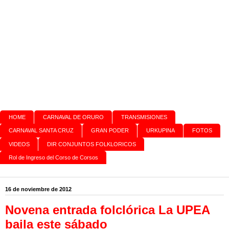
HOME
CARNAVAL DE ORURO
TRANSMISIONES
CARNAVAL SANTA CRUZ
GRAN PODER
URKUPINA
FOTOS
VIDEOS
DIR CONJUNTOS FOLKLORICOS
Rol de Ingreso del Corso de Corsos
16 de noviembre de 2012
Novena entrada folclórica La UPEA
baila este sábado