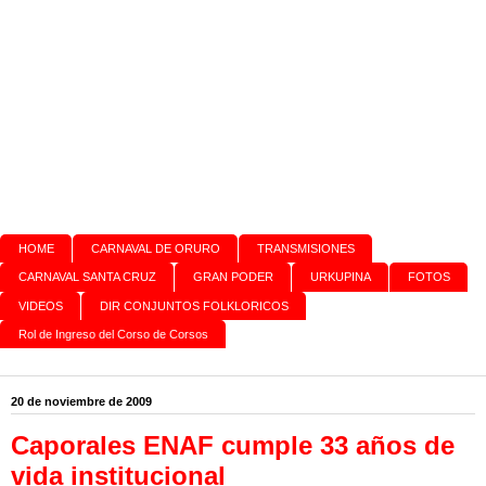
HOME
CARNAVAL DE ORURO
TRANSMISIONES
CARNAVAL SANTA CRUZ
GRAN PODER
URKUPINA
FOTOS
VIDEOS
DIR CONJUNTOS FOLKLORICOS
Rol de Ingreso del Corso de Corsos
20 de noviembre de 2009
Caporales ENAF cumple 33 años de
vida institucional