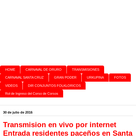
HOME
CARNAVAL DE ORURO
TRANSMISIONES
CARNAVAL SANTA CRUZ
GRAN PODER
URKUPINA
FOTOS
VIDEOS
DIR CONJUNTOS FOLKLORICOS
Rol de Ingreso del Corso de Corsos
30 de julio de 2016
Transmision en vivo por internet
Entrada residentes paceños en Santa