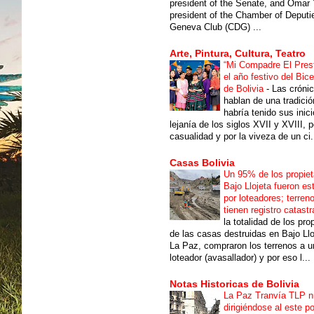
president of the Senate, and Omar 
president of the Chamber of Deputi
Geneva Club (CDG) ...
Arte, Pintura, Cultura, Teatro
“Mi Compadre El Prest
el año festivo del Bic
de Bolivia
-
Las cróni
hablan de una tradici
habría tenido sus inici
lejanía de los siglos XVII y XVIII, p
casualidad y por la viveza de un ci.
Casas Bolivia
Un 95% de los propiet
Bajo Llojeta fueron es
por loteadores; terren
tienen registro catastr
la totalidad de los pro
de las casas destruidas en Bajo Llo
La Paz, compraron los terrenos a u
loteador (avasallador) y por eso l...
Notas Historicas de Bolivia
La Paz Tranvía TLP 
dirigiéndose al este po