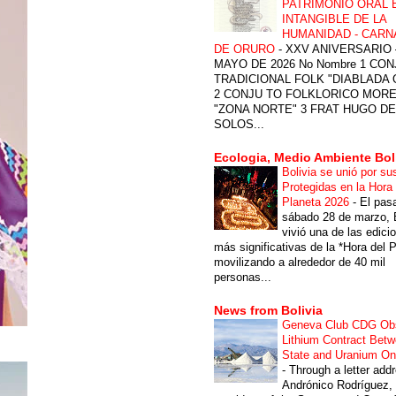
PATRIMONIO ORAL 
INTANGIBLE DE LA
HUMANIDAD - CARN
DE ORURO
-
XXV ANIVERSARIO 
MAYO DE 2026 No Nombre 1 CON
TRADICIONAL FOLK "DIABLADA
2 CONJU TO FOLKLORICO MOR
"ZONA NORTE" 3 FRAT HUGO DE
SOLOS...
Ecologia, Medio Ambiente Bol
Bolivia se unió por su
Protegidas en la Hora 
Planeta 2026
-
El pas
sábado 28 de marzo, B
vivió una de las edici
más significativas de la *Hora del P
movilizando a alrededor de 40 mil
personas...
News from Bolivia
Geneva Club CDG Ob
Lithium Contract Betw
State and Uranium O
-
Through a letter add
Andrónico Rodríguez,