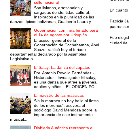
sello nacional
Son livianas, artesanales y
En cuanto 
cargadas de identidad cultural.
Inspirados en la pluralidad de las
Patricia J
danzas típicas bolivianas, Gualberto Laura y ...
padres so
Gobernación confirma feriado para
el 14 de agosto por Urkupiña
Fue elegid
El asesor general de la
ciudad de 
Gobernación de Cochabamba, Abel
Suazo, ratificó hoy el feriado
departamental declarado por la Asamblea
Legislativa p...
El Salay: La danza del zapateo
Por. Antonio Revollo Fernández -
Historiador - Investigador El salay,
es una danza que atrae a jóvenes,
adultos y niños I. EL ORIGEN PO...
El maestro de las matracas
Sin la matraca no hay baile ni fiesta
de los morenos”, asevera el
sociólogo David Mendoza sobre la
importancia de este instrumento
musical...
Diablada Auténtica representa el