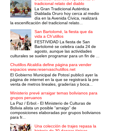
tradicional relato del diablo
La Gran Tradicional Auténtica
Diablada Oruro hoy cerca al medio
día en la Avenida Cívica, realizará
la escenificación del tradicional relato...
San Bartolomé, la fiesta que da
vida a Ch'utillos
FESTIVIDAD La fiesta de San
Bartolomé se celebra cada 24 de
agosto, aunque las actividades
culturales se suelen programar para un fin de ...
Chutillos Alcaldía define página para vender
espacios www.reservaschutillos.net
El Gobierno Municipal de Potosí publicó ayer la
página de internet en la que se registrará la pre
venta de metros lineales, graderías y boca...
Ministerio prevé arraigar temas bolivianos para
grupos peruanos
La Paz / Erbol.- El Ministerio de Culturas de
Bolivia alista un posible “arraigo” de
composiciones elaboradas por grupos bolivianos
para fr...
Una colección de trajes repasa la
historia de 30 danzas típicas