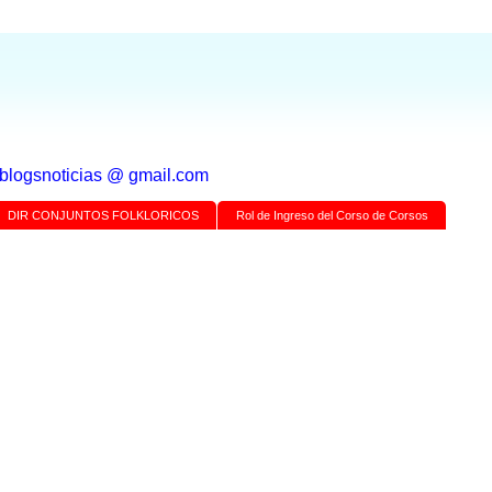
a blogsnoticias @ gmail.com
DIR CONJUNTOS FOLKLORICOS
Rol de Ingreso del Corso de Corsos