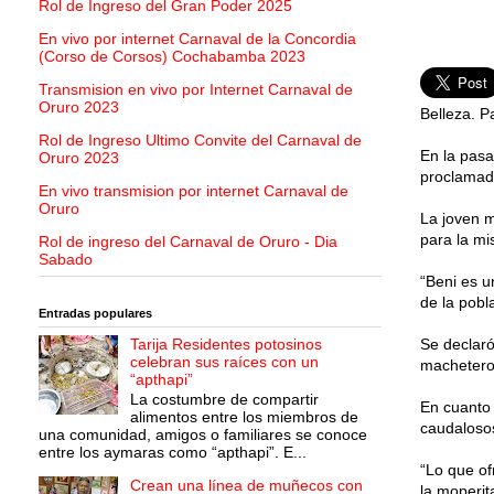
Rol de Ingreso del Gran Poder 2025
En vivo por internet Carnaval de la Concordia
(Corso de Corsos) Cochabamba 2023
Transmision en vivo por Internet Carnaval de
Oruro 2023
Belleza. P
Rol de Ingreso Ultimo Convite del Carnaval de
En la pasa
Oruro 2023
proclamada
En vivo transmision por internet Carnaval de
Oruro
La joven m
para la mi
Rol de ingreso del Carnaval de Oruro - Dia
Sabado
“Beni es 
de la pobl
Entradas populares
Tarija Residentes potosinos
Se declaró
celebran sus raíces con un
macheteros
“apthapi”
La costumbre de compartir
En cuanto 
alimentos entre los miembros de
caudalosos
una comunidad, amigos o familiares se conoce
entre los aymaras como “apthapi”. E...
“Lo que of
Crean una línea de muñecos con
la moperita