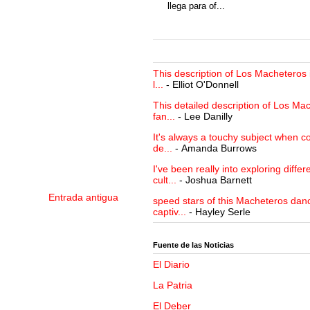
llega para of...
This description of Los Macheteros i
l...
- Elliot O'Donnell
This detailed description of Los Mac
fan...
- Lee Danilly
It's always a touchy subject when c
de...
- Amanda Burrows
I've been really into exploring differ
cult...
- Joshua Barnett
Entrada antigua
speed stars of this Macheteros danc
captiv...
- Hayley Serle
Fuente de las Noticias
El Diario
La Patria
El Deber