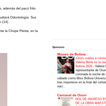
, además del pacú frito.
studiará Odontología. Sus
 (14).
nte la Chope Piesta, en la
Sponsors
Misses de Bolivia
¡Oruro vuelve a coron
Valeria Mena es la nu
Bolivia 2026
-
Valeria
representante de Orur
coronada la noche de 
sábado como Miss Bolivia Univers
tras imponerse en la final del cert
naci...
Carnaval de Oruro
ROL DE INGRESO E
DE LA OBRA MAEST