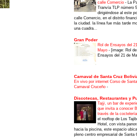
calle Comercio
-
La P
Tranvía TLP número 
dirigiéndose al este po
calle Comercio, en el distrito financ
la ciudad. la línea fue más tarde m
una cuadra...
Gran Poder
Rol de Ensayos del 2
Mayo
-
[image: Rol de
Ensayos del 21 de Ma
Carnaval de Santa Cruz Bolivi
En vivo por internet Corso de Sant
Carnaval Cruceño
-
Discotecas, Restaurantes y P
Tajý, un bar de experi
que invita a conocer B
través de la coctelerí
el rooftop de Los Taji
Hotel, con vista pano
hacia la piscina, este espacio ubic
pleno centro empresarial de Santa 