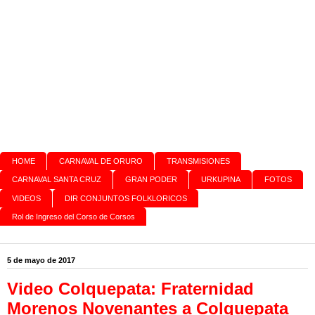
HOME
CARNAVAL DE ORURO
TRANSMISIONES
CARNAVAL SANTA CRUZ
GRAN PODER
URKUPINA
FOTOS
VIDEOS
DIR CONJUNTOS FOLKLORICOS
Rol de Ingreso del Corso de Corsos
5 de mayo de 2017
Video Colquepata: Fraternidad
Morenos Novenantes a Colquepata