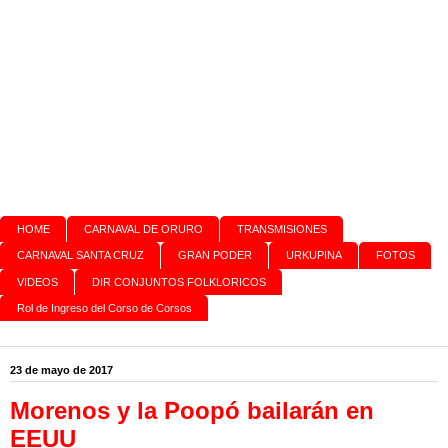
HOME
CARNAVAL DE ORURO
TRANSMISIONES
CARNAVAL SANTA CRUZ
GRAN PODER
URKUPINA
FOTOS
VIDEOS
DIR CONJUNTOS FOLKLORICOS
Rol de Ingreso del Corso de Corsos
23 de mayo de 2017
Morenos y la Poopó bailarán en
EEUU