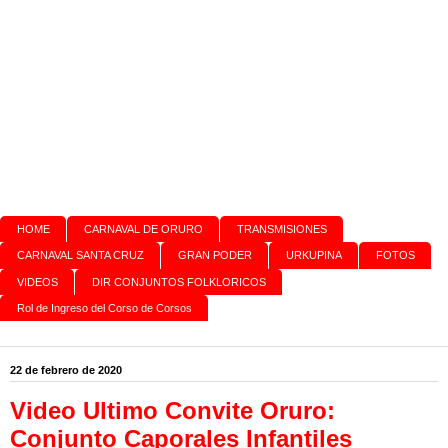
HOME
CARNAVAL DE ORURO
TRANSMISIONES
CARNAVAL SANTA CRUZ
GRAN PODER
URKUPINA
FOTOS
VIDEOS
DIR CONJUNTOS FOLKLORICOS
Rol de Ingreso del Corso de Corsos
22 de febrero de 2020
Video Ultimo Convite Oruro:
Conjunto Caporales Infantiles