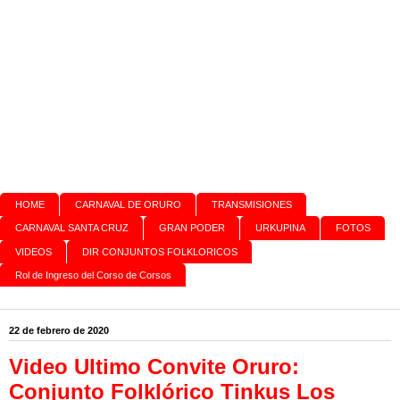
HOME
CARNAVAL DE ORURO
TRANSMISIONES
CARNAVAL SANTA CRUZ
GRAN PODER
URKUPINA
FOTOS
VIDEOS
DIR CONJUNTOS FOLKLORICOS
Rol de Ingreso del Corso de Corsos
22 de febrero de 2020
Video Ultimo Convite Oruro:
Conjunto Folklórico Tinkus Los