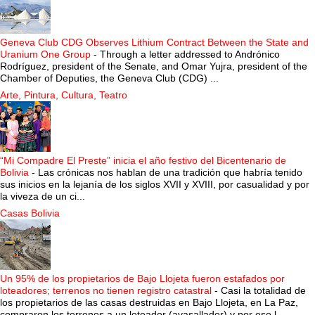
Geneva Club CDG Observes Lithium Contract Between the State and
Uranium One Group
-
Through a letter addressed to Andrónico
Rodríguez, president of the Senate, and Omar Yujra, president of the
Chamber of Deputies, the Geneva Club (CDG) ...
Arte, Pintura, Cultura, Teatro
“Mi Compadre El Preste” inicia el año festivo del Bicentenario de
Bolivia
-
Las crónicas nos hablan de una tradición que habría tenido
sus inicios en la lejanía de los siglos XVII y XVIII, por casualidad y por
la viveza de un ci...
Casas Bolivia
Un 95% de los propietarios de Bajo Llojeta fueron estafados por
loteadores; terrenos no tienen registro catastral
-
Casi la totalidad de
los propietarios de las casas destruidas en Bajo Llojeta, en La Paz,
compraron los terrenos a un loteador (avasallador) y por eso l...