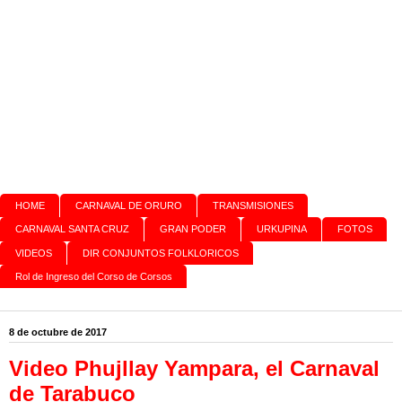
HOME
CARNAVAL DE ORURO
TRANSMISIONES
CARNAVAL SANTA CRUZ
GRAN PODER
URKUPINA
FOTOS
VIDEOS
DIR CONJUNTOS FOLKLORICOS
Rol de Ingreso del Corso de Corsos
8 de octubre de 2017
Video Phujllay Yampara, el Carnaval
de Tarabuco