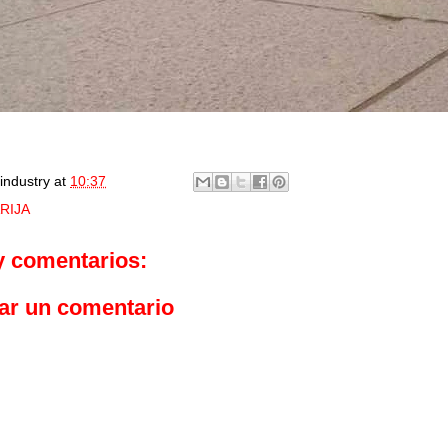
industry
at
10:37
RIJA
y comentarios:
ar un comentario