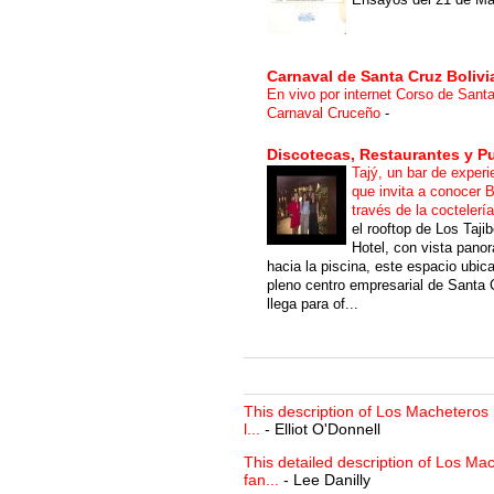
Carnaval de Santa Cruz Bolivi
En vivo por internet Corso de Sant
Carnaval Cruceño
-
Discotecas, Restaurantes y P
Tajý, un bar de experi
que invita a conocer B
través de la coctelerí
el rooftop de Los Taji
Hotel, con vista pano
hacia la piscina, este espacio ubic
pleno centro empresarial de Santa 
llega para of...
This description of Los Macheteros i
l...
- Elliot O'Donnell
This detailed description of Los Mac
fan...
- Lee Danilly