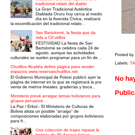
tradicional relato del diablo
La Gran Tradicional Auténtica
Diablada Oruro hoy cerca al medio
día en la Avenida Cívica, realizará
la escenificación del tradicional relato...
San Bartolomé, la fiesta que da
vida a Ch'utillos
FESTIVIDAD La fiesta de San
Bartolomé se celebra cada 24 de
agosto, aunque las actividades
Posted by
culturales se suelen programar para un fin de ...
Labels:
TA
Chutillos Alcaldía define página para vender
espacios www.reservaschutillos.net
El Gobierno Municipal de Potosí publicó ayer la
No ha
página de internet en la que se registrará la pre
venta de metros lineales, graderías y boca...
Public
Ministerio prevé arraigar temas bolivianos para
grupos peruanos
La Paz / Erbol.- El Ministerio de Culturas de
Bolivia alista un posible “arraigo” de
composiciones elaboradas por grupos bolivianos
para fr...
Una colección de trajes repasa la
historia de 30 danzas típicas