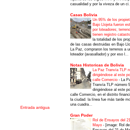
casualidad y por la viveza de un ci.
Casas Bolivia
Un 95% de los propiet
Bajo Llojeta fueron es
por loteadores; terren
tienen registro catastr
la totalidad de los pro
de las casas destruidas en Bajo Llo
La Paz, compraron los terrenos a u
loteador (avasallador) y por eso l...
Notas Historicas de Bolivia
La Paz Tranvía TLP 
dirigiéndose al este po
calle Comercio
-
La P
Tranvía TLP número 
dirigiéndose al este po
calle Comercio, en el distrito financ
la ciudad. la línea fue más tarde m
una cuadra...
Entrada antigua
Gran Poder
Rol de Ensayos del 2
Mayo
-
[image: Rol de
Ensayos del 21 de Ma