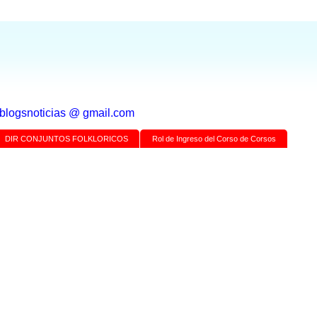
a blogsnoticias @ gmail.com
DIR CONJUNTOS FOLKLORICOS
Rol de Ingreso del Corso de Corsos