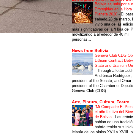
Bolivia se unió por su
Protegidas en la Hora 
Planeta 2026
-
El pas
sábado 28 de marzo, B
vivió una de las edici
más significativas de la *Hora del P
movilizando a alrededor de 40 mil
personas...
News from Bolivia
Geneva Club CDG Ob
Lithium Contract Betw
State and Uranium O
-
Through a letter add
Andrónico Rodríguez,
president of the Senate, and Omar 
president of the Chamber of Deputi
Geneva Club (CDG) ...
Arte, Pintura, Cultura, Teatro
“Mi Compadre El Prest
el año festivo del Bic
de Bolivia
-
Las cróni
hablan de una tradici
habría tenido sus inici
lejanía de los siglos XVII y XVIII, p