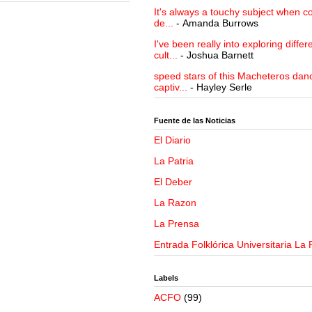
It's always a touchy subject when c
de...
- Amanda Burrows
I've been really into exploring differ
cult...
- Joshua Barnett
speed stars of this Macheteros danc
captiv...
- Hayley Serle
Fuente de las Noticias
El Diario
La Patria
El Deber
La Razon
La Prensa
Entrada Folklórica Universitaria La 
Labels
ACFO
(99)