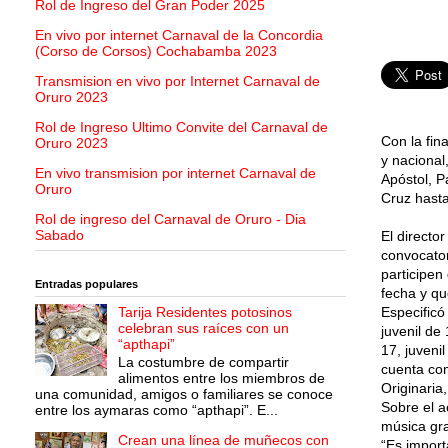
Rol de Ingreso del Gran Poder 2025
En vivo por internet Carnaval de la Concordia
(Corso de Corsos) Cochabamba 2023
Transmision en vivo por Internet Carnaval de
Oruro 2023
Rol de Ingreso Ultimo Convite del Carnaval de
Con la fin
Oruro 2023
y nacional
En vivo transmision por internet Carnaval de
Apóstol, P
Oruro
Cruz hasta
Rol de ingreso del Carnaval de Oruro - Dia
Sabado
El directo
convocator
participen
Entradas populares
fecha y qu
Tarija Residentes potosinos
Especificó
celebran sus raíces con un
juvenil de
“apthapi”
17, juveni
La costumbre de compartir
cuenta co
alimentos entre los miembros de
Originaria
una comunidad, amigos o familiares se conoce
Sobre el a
entre los aymaras como “apthapi”. E...
música gra
Crean una línea de muñecos con
“Es import