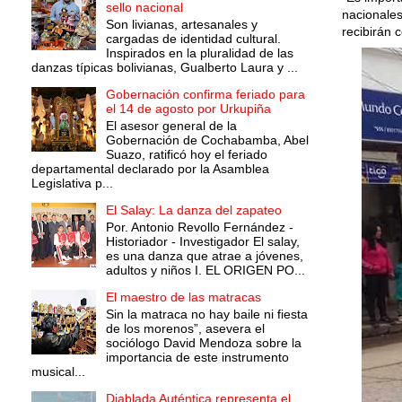
sello nacional
nacionales
Son livianas, artesanales y
recibirán 
cargadas de identidad cultural.
Inspirados en la pluralidad de las
danzas típicas bolivianas, Gualberto Laura y ...
Gobernación confirma feriado para
el 14 de agosto por Urkupiña
El asesor general de la
Gobernación de Cochabamba, Abel
Suazo, ratificó hoy el feriado
departamental declarado por la Asamblea
Legislativa p...
El Salay: La danza del zapateo
Por. Antonio Revollo Fernández -
Historiador - Investigador El salay,
es una danza que atrae a jóvenes,
adultos y niños I. EL ORIGEN PO...
El maestro de las matracas
Sin la matraca no hay baile ni fiesta
de los morenos”, asevera el
sociólogo David Mendoza sobre la
importancia de este instrumento
musical...
Diablada Auténtica representa el