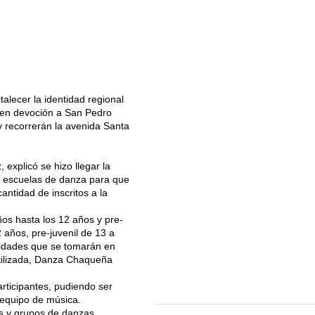
talecer la identidad regional
ca en devoción a San Pedro
y recorrerán la avenida Santa
explicó se hizo llegar la
 y escuelas de danza para que
antidad de inscritos a la
iños hasta los 12 años y pre-
 años, pre-juvenil de 13 a
lidades que se tomarán en
tilizada, Danza Chaqueña
rticipantes, pudiendo ser
 equipo de música.
ts y grupos de danzas