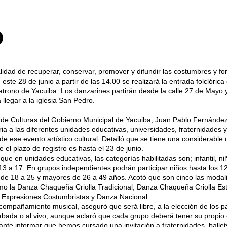
alidad de recuperar, conservar, promover y difundir las costumbres y for
, este 28 de junio a partir de las 14.00 se realizará la entrada folclóri
atrono de Yacuiba. Los danzarines partirán desde la calle 27 de Mayo 
 llegar a la iglesia San Pedro.
r de Culturas del Gobierno Municipal de Yacuiba, Juan Pablo Fernández, 
ia a las diferentes unidades educativas, universidades, fraternidades
 de ese evento artístico cultural. Detalló que se tiene una considerable c
e el plazo de registro es hasta el 23 de junio.
 que en unidades educativas, las categorías habilitadas son; infantil, n
 13 a 17. En grupos independientes podrán participar niños hasta los 12
l de 18 a 25 y mayores de 26 a 49 años. Acotó que son cinco las moda
mo la Danza Chaqueña Criolla Tradicional, Danza Chaqueña Criolla Es
, Expresiones Costumbristas y Danza Nacional.
compañamiento musical, aseguró que será libre, a la elección de los pa
bada o al vivo, aunque aclaró que cada grupo deberá tener su propio
ante informar que hemos cursado una invitación a fraternidades, balle