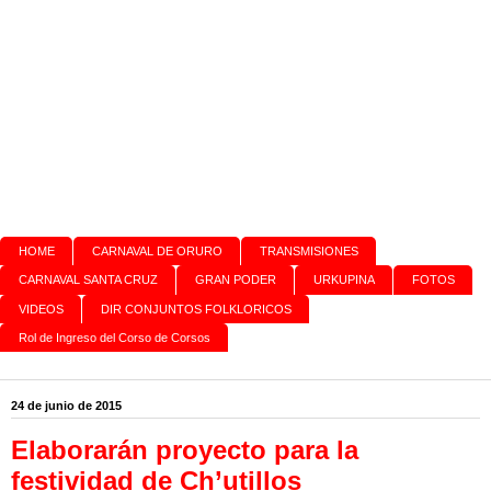
HOME
CARNAVAL DE ORURO
TRANSMISIONES
CARNAVAL SANTA CRUZ
GRAN PODER
URKUPINA
FOTOS
VIDEOS
DIR CONJUNTOS FOLKLORICOS
Rol de Ingreso del Corso de Corsos
24 de junio de 2015
Elaborarán proyecto para la
festividad de Ch’utillos