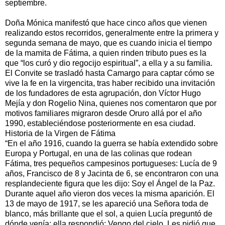
septiembre.
Doña Mónica manifestó que hace cinco años que vienen
realizando estos recorridos, generalmente entre la primera y
segunda semana de mayo, que es cuando inicia el tiempo
de la mamita de Fátima, a quien rinden tributo pues es la
que “los curó y dio regocijo espiritual”, a ella y a su familia.
El Convite se trasladó hasta Camargo para captar cómo se
vive la fe en la virgencita, tras haber recibido una invitación
de los fundadores de esta agrupación, don Víctor Hugo
Mejía y don Rogelio Nina, quienes nos comentaron que por
motivos familiares migraron desde Oruro allá por el año
1990, estableciéndose posteriormente en esa ciudad.
Historia de la Virgen de Fátima
“En el año 1916, cuando la guerra se había extendido sobre
Europa y Portugal, en una de las colinas que rodean
Fátima, tres pequeños campesinos portugueses: Lucía de 9
años, Francisco de 8 y Jacinta de 6, se encontraron con una
resplandeciente figura que les dijo: Soy el Ángel de la Paz.
Durante aquel año vieron dos veces la misma aparición. El
13 de mayo de 1917, se les apareció una Señora toda de
blanco, más brillante que el sol, a quien Lucía preguntó de
dónde venía; ella respondió: Vengo del cielo. Les pidió que