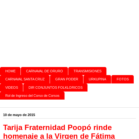
HOME
CARNAVAL DE ORURO
TRANSMISIONES
CARNAVAL SANTA CRUZ
GRAN PODER
URKUPINA
FOTOS
VIDEOS
DIR CONJUNTOS FOLKLORICOS
Rol de Ingreso del Corso de Corsos
10 de mayo de 2015
Tarija Fraternidad Poopó rinde
homenaje a la Virgen de Fátima