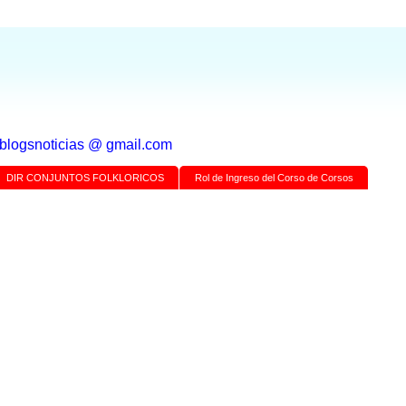
a blogsnoticias @ gmail.com
DIR CONJUNTOS FOLKLORICOS
Rol de Ingreso del Corso de Corsos