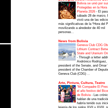
Bolivia se unió por su
Protegidas en la Hora 
Planeta 2026
-
El pas
sábado 28 de marzo, B
vivió una de las edici
más significativas de la *Hora del P
movilizando a alrededor de 40 mil
personas...
News from Bolivia
Geneva Club CDG Ob
Lithium Contract Betw
State and Uranium O
-
Through a letter add
Andrónico Rodríguez,
president of the Senate, and Omar 
president of the Chamber of Deputi
Geneva Club (CDG) ...
Arte, Pintura, Cultura, Teatro
“Mi Compadre El Prest
el año festivo del Bic
de Bolivia
-
Las cróni
hablan de una tradici
habría tenido sus inici
lejanía de los siglos XVII y XVIII, p