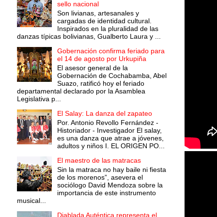
sello nacional
Son livianas, artesanales y
cargadas de identidad cultural.
Inspirados en la pluralidad de las
danzas típicas bolivianas, Gualberto Laura y ...
Gobernación confirma feriado para
el 14 de agosto por Urkupiña
El asesor general de la
Gobernación de Cochabamba, Abel
Suazo, ratificó hoy el feriado
departamental declarado por la Asamblea
Legislativa p...
El Salay: La danza del zapateo
Por. Antonio Revollo Fernández -
Historiador - Investigador El salay,
es una danza que atrae a jóvenes,
adultos y niños I. EL ORIGEN PO...
El maestro de las matracas
Sin la matraca no hay baile ni fiesta
de los morenos”, asevera el
sociólogo David Mendoza sobre la
importancia de este instrumento
musical...
Diablada Auténtica representa el