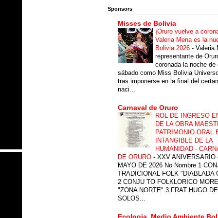
Sponsors
Misses de Bolivia
¡Oruro vuelve a coron
Valeria Mena es la nu
Bolivia 2026
-
Valeria
representante de Orur
coronada la noche de 
sábado como Miss Bolivia Univers
tras imponerse en la final del cert
naci...
Carnaval de Oruro
ROL DE INGRESO E
DE LA OBRA MAEST
PATRIMONIO ORAL 
INTANGIBLE DE LA
HUMANIDAD - CARN
DE ORURO
-
XXV ANIVERSARIO 
MAYO DE 2026 No Nombre 1 CON
TRADICIONAL FOLK "DIABLADA
2 CONJU TO FOLKLORICO MOR
"ZONA NORTE" 3 FRAT HUGO DE
SOLOS...
Ecologia, Medio Ambiente Bol