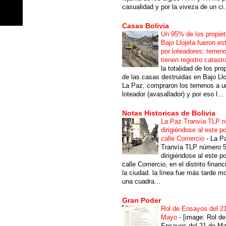
casualidad y por la viveza de un ci.
Casas Bolivia
Un 95% de los propiet
Bajo Llojeta fueron es
por loteadores; terren
tienen registro catastr
la totalidad de los pro
de las casas destruidas en Bajo Llo
La Paz, compraron los terrenos a u
loteador (avasallador) y por eso l...
Notas Historicas de Bolivia
La Paz Tranvía TLP 
dirigiéndose al este po
calle Comercio
-
La P
Tranvía TLP número 
dirigiéndose al este po
calle Comercio, en el distrito financ
la ciudad. la línea fue más tarde m
una cuadra...
Gran Poder
Rol de Ensayos del 2
Mayo
-
[image: Rol de
Ensayos del 21 de Ma