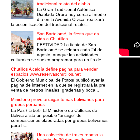
tradicional relato del diablo
La Gran Tradicional Auténtica
Diablada Oruro hoy cerca al medio
día en la Avenida Cívica, realizará
la escenificación del tradicional relato...
San Bartolomé, la fiesta que da
vida a Ch'utillos
FESTIVIDAD La fiesta de San
Bartolomé se celebra cada 24 de
agosto, aunque las actividades
culturales se suelen programar para un fin de ...
Chutillos Alcaldía define página para vender
espacios www.reservaschutillos.net
El Gobierno Municipal de Potosí publicó ayer la
página de internet en la que se registrará la pre
venta de metros lineales, graderías y boca...
Ministerio prevé arraigar temas bolivianos para
grupos peruanos
La Paz / Erbol.- El Ministerio de Culturas de
Bolivia alista un posible “arraigo” de
composiciones elaboradas por grupos bolivianos
para fr...
Una colección de trajes repasa la
historia de 30 danzas típicas